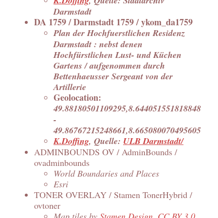
K.Doffing
, Quelle: Stadtarchiv
Darmstadt
DA 1759 / Darmstadt 1759 / ykom_da1759
Plan der Hochfuerstlichen Residenz
Darmstadt : nebst denen
Hochfürstlichen Lust- und Küchen
Gartens / aufgenommen durch
Bettenhaeusser Sergeant von der
Artillerie
Geolocation:
49.88180501109295,8.644051551818848
-
49.86767215248661,8.665080070495605
K.Doffing
, Quelle:
ULB Darmstadt/
ADMINBOUNDS OV / AdminBounds /
ovadminbounds
World Boundaries and Places
Esri
TONER OVERLAY / Stamen TonerHybrid /
ovtoner
Map tiles by
Stamen Design
,
CC BY 3.0