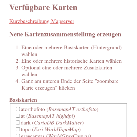
Verfügbare Karten
Kurzbeschreibung Mapserver
Neue Kartenzusammenstellung erzeugen
Eine oder mehrere Basiskarten (Hintergrund)
wählen
Eine oder mehrere historische Karten wählen
Optional eine oder mehrere Zusatzkarten
wählen
Ganz am unteren Ende der Seite "zoombare
Karte erzeugen" klicken
Basiskarten
atorthofoto
(
BasemapAT orthofoto
)
at
(
BasemapAT highdpi
)
dark
(
CartoDB DarkMatter
)
topo
(
Esri WorldTopoMap
)
graycanvas
(
WorldGrayCanvas
)