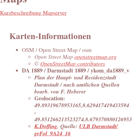
Kurzbeschreibung Mapserver
Karten-Informationen
OSM / Open Street Map / osm
Open Street Map
openstreetmap.org
©
OpenStreetMap contributors
DA 1889 / Darmstadt 1889 / ykom_da1889_v
Plan der Haupt- und Residenzstadt
Darmstadt / nach amtlichen Quellen
bearb. von F. Heberer
Geolocation:
49.89319678953165,8.629417419433594
-
49.851266213523274,8.679370880126953
K.Doffing
, Quelle:
ULB Darmstadt/
grFol_9A24_16