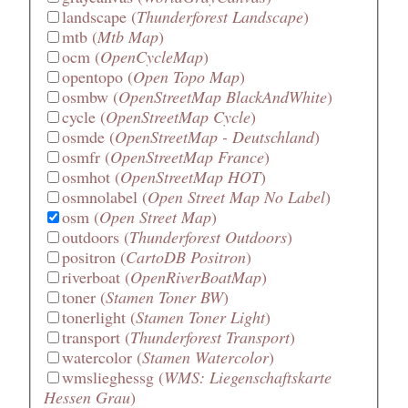
landscape
(
Thunderforest Landscape
)
mtb
(
Mtb Map
)
ocm
(
OpenCycleMap
)
opentopo
(
Open Topo Map
)
osmbw
(
OpenStreetMap BlackAndWhite
)
cycle
(
OpenStreetMap Cycle
)
osmde
(
OpenStreetMap - Deutschland
)
osmfr
(
OpenStreetMap France
)
osmhot
(
OpenStreetMap HOT
)
osmnolabel
(
Open Street Map No Label
)
osm
(
Open Street Map
)
outdoors
(
Thunderforest Outdoors
)
positron
(
CartoDB Positron
)
riverboat
(
OpenRiverBoatMap
)
toner
(
Stamen Toner BW
)
tonerlight
(
Stamen Toner Light
)
transport
(
Thunderforest Transport
)
watercolor
(
Stamen Watercolor
)
wmslieghessg
(
WMS: Liegenschaftskarte
Hessen Grau
)