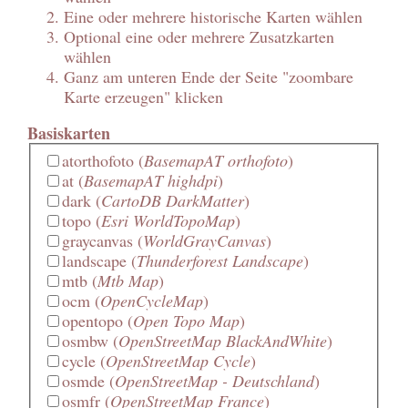
Eine oder mehrere historische Karten wählen
Optional eine oder mehrere Zusatzkarten
wählen
Ganz am unteren Ende der Seite "zoombare
Karte erzeugen" klicken
Basiskarten
atorthofoto
(
BasemapAT orthofoto
)
at
(
BasemapAT highdpi
)
dark
(
CartoDB DarkMatter
)
topo
(
Esri WorldTopoMap
)
graycanvas
(
WorldGrayCanvas
)
landscape
(
Thunderforest Landscape
)
mtb
(
Mtb Map
)
ocm
(
OpenCycleMap
)
opentopo
(
Open Topo Map
)
osmbw
(
OpenStreetMap BlackAndWhite
)
cycle
(
OpenStreetMap Cycle
)
osmde
(
OpenStreetMap - Deutschland
)
osmfr
(
OpenStreetMap France
)