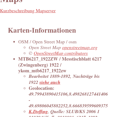
Kurzbeschreibung Mapserver
Karten-Informationen
OSM / Open Street Map / osm
Open Street Map
openstreetmap.org
©
OpenStreetMap contributors
MTB6217_1922ZW / Messtischblatt 6217
(Zwingenberg) 1922 /
ykom_mtb6217_1922zw
Bearbeitet 1889-1892, Nachträge bis
1922
siehe auch
Geolocation:
49.79943890415106,8.498268127441406
-
49.69806045882252,8.666839599609375
K.Doffing
, Quelle: SLUB/KS 2006 1