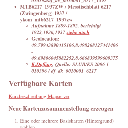
010394/df_dk_0010001_6217_1892
MTB6217_1937ZW / Messtischblatt 6217
(Zwingenberg) 1937 /
ykom_mtb6217_1937zw
Aufnahme 1889-1892, berichtigt
1922,1936,1937
siehe auch
Geolocation:
49.79943890415106,8.498268127441406
-
49.69806045882252,8.666839599609375
K.Doffing
, Quelle: SLUB/KS 2006 1
010396 / df_dk_0010001_6217
Verfügbare Karten
Kurzbeschreibung Mapserver
Neue Kartenzusammenstellung erzeugen
Eine oder mehrere Basiskarten (Hintergrund)
wählen