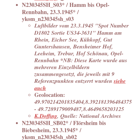
N230345SH_S03* / Hamm bis Opel-
Rennbahn, 23.3.1945* /
ykom_n230345sh_s03
Luftbilder vom 23.3.1945 "Spot Number
D1802 Sortie US34-3631" Hamm am
Rhein, Eicher See, Kühkopf, Gut
Guntershausen, Bensheimer Hof,
Leeheim, Trebur, Hof Schönau, Opel-
Rennbahn *NB: Diese Karte wurde aus
mehreren Einzelbildern
zusammengesetzt, die jeweils mit 9
Referenzpunkten entzerrt wurden
siehe
auch
Geolocation:
49.970214201835404,8.392181396484375
- 49.7289179009487,8.4649658203125
K.Doffing
, Quelle: National Archives
N230345SH_SB02* / Flörsheim bis
Biebesheim, 23.3.1945* /
ykom_n230345sh_sb02