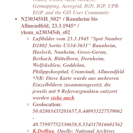
Getmapping, Aerogrid, IGN, IGP, UPR-
EGP, and the GIS User Community
N230345SH_S02* / Raunheim bis
Allmendfeld, 23.3.1945* /
ykom_n230345sh_s02
Luftbilder vom 23.3.1945 "Spot Number
D1802 Sortie US34-3631" Raunheim,
Hasloch, Nauheim, Gross-Gerau,
Berkach, Büttelborn, Dornheim,
Wolfskehlen, Goddelau,
Philippshospital, Crumstadt, Allmendfeld
*NB: Diese Karte wurde aus mehreren
Einzelbildern zusammengesetzt, die
jeweils mit 9 Referenzpunkten entzerrt
wurden
siehe auch
Geolocation:
50.02803435201657,8.440933227539062
-
49.75997752330658,8.534317016601562
K.Doffing
, Quelle: National Archives