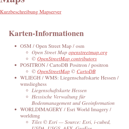
Kurzbeschreibung Mapserver
Karten-Informationen
OSM / Open Street Map / osm
Open Street Map
openstreetmap.org
©
OpenStreetMap contributors
POSITRON / CartoDB Positron / positron
©
OpenStreetMap
©
CartoDB
WLIEGH / WMS: Liegenschaftskarte Hessen /
wmslieghess
Liegenschaftskarte Hessen
Hessische Verwaltung für
Bodenmanagement und Geoinformation
WORLDIMAGERY / Esri World Imagery /
worldimg
Tiles © Esri — Source: Esri, i-cubed,
USDA, USGS, AEX, GeoEye,