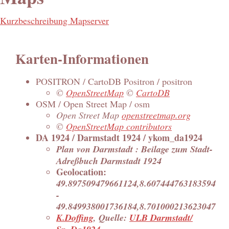
Kurzbeschreibung Mapserver
Karten-Informationen
POSITRON / CartoDB Positron / positron
©
OpenStreetMap
©
CartoDB
OSM / Open Street Map / osm
Open Street Map
openstreetmap.org
©
OpenStreetMap contributors
DA 1924 / Darmstadt 1924 / ykom_da1924
Plan von Darmstadt : Beilage zum Stadt-
Adreßbuch Darmstadt 1924
Geolocation:
49.897509479661124,8.607444763183594
-
49.849938001736184,8.701000213623047
K.Doffing
, Quelle:
ULB Darmstadt/