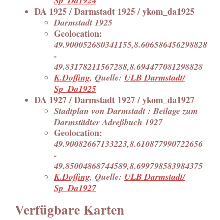
Sp_Da1924
DA 1925 / Darmstadt 1925 / ykom_da1925
Darmstadt 1925
Geolocation:
49.900052680341155,8.606586456298828
-
49.83178211567288,8.694477081298828
K.Doffing
, Quelle:
ULB Darmstadt/
Sp_Da1925
DA 1927 / Darmstadt 1927 / ykom_da1927
Stadtplan von Darmstadt : Beilage zum
Darmstädter Adreßbuch 1927
Geolocation:
49.90082667133223,8.610877990722656
-
49.85004868744589,8.699798583984375
K.Doffing
, Quelle:
ULB Darmstadt/
Sp_Da1927
Verfügbare Karten