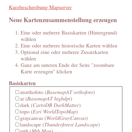
Kurzbeschreibung Mapserver
Neue Kartenzusammenstellung erzeugen
Eine oder mehrere Basiskarten (Hintergrund)
wählen
Eine oder mehrere historische Karten wählen
Optional eine oder mehrere Zusatzkarten
wählen
Ganz am unteren Ende der Seite "zoombare
Karte erzeugen" klicken
Basiskarten
atorthofoto
(
BasemapAT orthofoto
)
at
(
BasemapAT highdpi
)
dark
(
CartoDB DarkMatter
)
topo
(
Esri WorldTopoMap
)
graycanvas
(
WorldGrayCanvas
)
landscape
(
Thunderforest Landscape
)
mtb
(
Mtb Map
)