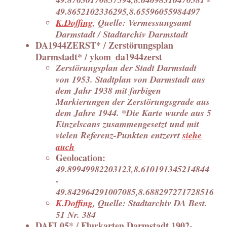
49.8652102336295,8.65596055984497
K.Doffing
, Quelle: Vermessungsamt
Darmstadt / Stadtarchiv Darmstadt
DA1944ZERST* / Zerstörungsplan
Darmstadt* / ykom_da1944zerst
Zerstörungsplan der Stadt Darmstadt
von 1953. Stadtplan von Darmstadt aus
dem Jahr 1938 mit farbigen
Markierungen der Zerstörungsgrade aus
dem Jahre 1944. *Die Karte wurde aus 5
Einzelscans zusammengesetzt und mit
vielen Referenz-Punkten entzerrt
siehe
auch
Geolocation:
49.89949982203123,8.610191345214844
-
49.842964291007085,8.688297271728516
K.Doffing
, Quelle: Stadtarchiv DA Best.
51 Nr. 384
DAFL05* / Flurkarten Darmstadt 1902-