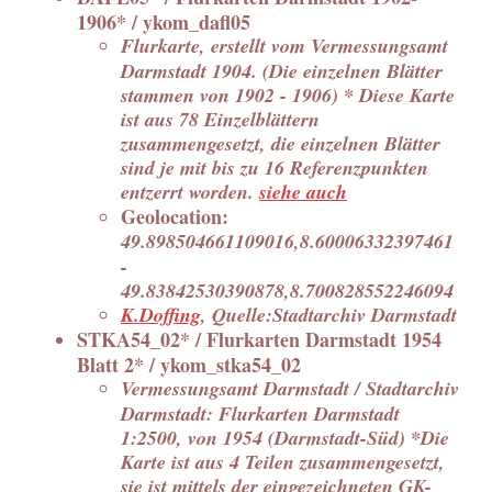
1906* / ykom_dafl05
Flurkarte, erstellt vom Vermessungsamt
Darmstadt 1904. (Die einzelnen Blätter
stammen von 1902 - 1906) * Diese Karte
ist aus 78 Einzelblättern
zusammengesetzt, die einzelnen Blätter
sind je mit bis zu 16 Referenzpunkten
entzerrt worden.
siehe auch
Geolocation:
49.898504661109016,8.60006332397461
-
49.83842530390878,8.700828552246094
K.Doffing
, Quelle:Stadtarchiv Darmstadt
STKA54_02* / Flurkarten Darmstadt 1954
Blatt 2* / ykom_stka54_02
Vermessungsamt Darmstadt / Stadtarchiv
Darmstadt: Flurkarten Darmstadt
1:2500, von 1954 (Darmstadt-Süd) *Die
Karte ist aus 4 Teilen zusammengesetzt,
sie ist mittels der eingezeichneten GK-