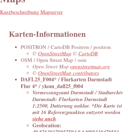
Kurzbeschreibung Mapserver
Karten-Informationen
POSITRON / CartoDB Positron / positron
©
OpenStreetMap
©
CartoDB
OSM / Open Street Map / osm
Open Street Map
openstreetmap.org
©
OpenStreetMap contributors
DAFL25_F004* / Flurkarten Darmstadt
Flur 4* / ykom_dafl25_f004
Vermessungsamt Darmstadt / Stadtarchiv
Darmstadt: Flurkarten Darmstadt
1:2500, Datierung unklar. *Die Karte ist
mit 16 Referenzpunkten entzerrt worden
siehe auch
Geolocation:
49.87630170857594,8.64098310470581 -