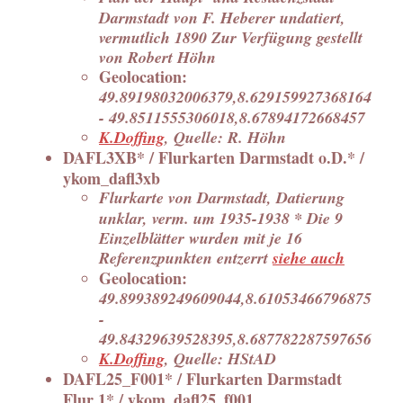
Darmstadt von F. Heberer undatiert,
vermutlich 1890 Zur Verfügung gestellt
von Robert Höhn
Geolocation:
49.89198032006379,8.629159927368164
- 49.8511555306018,8.67894172668457
K.Doffing
, Quelle: R. Höhn
DAFL3XB* / Flurkarten Darmstadt o.D.* /
ykom_dafl3xb
Flurkarte von Darmstadt, Datierung
unklar, verm. um 1935-1938 * Die 9
Einzelblätter wurden mit je 16
Referenzpunkten entzerrt
siehe auch
Geolocation:
49.899389249609044,8.61053466796875
-
49.84329639528395,8.687782287597656
K.Doffing
, Quelle: HStAD
DAFL25_F001* / Flurkarten Darmstadt
Flur 1* / ykom_dafl25_f001