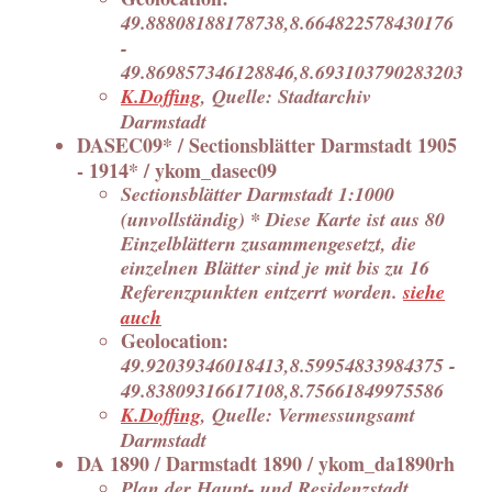
49.88808188178738,8.664822578430176
-
49.869857346128846,8.693103790283203
K.Doffing
, Quelle: Stadtarchiv
Darmstadt
DASEC09* / Sectionsblätter Darmstadt 1905
- 1914* / ykom_dasec09
Sectionsblätter Darmstadt 1:1000
(unvollständig) * Diese Karte ist aus 80
Einzelblättern zusammengesetzt, die
einzelnen Blätter sind je mit bis zu 16
Referenzpunkten entzerrt worden.
siehe
auch
Geolocation:
49.92039346018413,8.59954833984375 -
49.83809316617108,8.75661849975586
K.Doffing
, Quelle: Vermessungsamt
Darmstadt
DA 1890 / Darmstadt 1890 / ykom_da1890rh
Plan der Haupt- und Residenzstadt