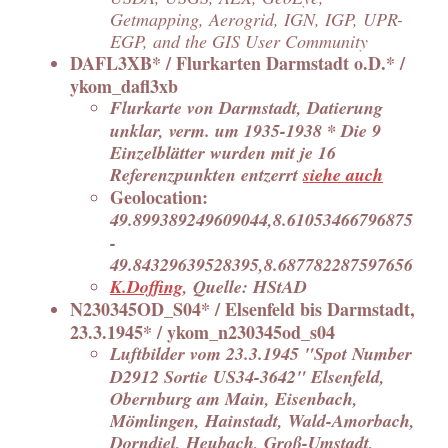
Getmapping, Aerogrid, IGN, IGP, UPR-
EGP, and the GIS User Community
DAFL3XB* / Flurkarten Darmstadt o.D.* /
ykom_dafl3xb
Flurkarte von Darmstadt, Datierung
unklar, verm. um 1935-1938 * Die 9
Einzelblätter wurden mit je 16
Referenzpunkten entzerrt
siehe auch
Geolocation:
49.899389249609044,8.61053466796875
-
49.84329639528395,8.687782287597656
K.Doffing
, Quelle: HStAD
N230345OD_S04* / Elsenfeld bis Darmstadt,
23.3.1945* / ykom_n230345od_s04
Luftbilder vom 23.3.1945 "Spot Number
D2912 Sortie US34-3642" Elsenfeld,
Obernburg am Main, Eisenbach,
Mömlingen, Hainstadt, Wald-Amorbach,
Dorndiel, Heubach, Groß-Umstadt,