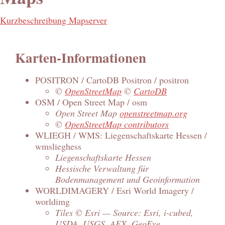
Kurzbeschreibung Mapserver
Karten-Informationen
POSITRON / CartoDB Positron / positron
©
OpenStreetMap
©
CartoDB
OSM / Open Street Map / osm
Open Street Map
openstreetmap.org
©
OpenStreetMap contributors
WLIEGH / WMS: Liegenschaftskarte Hessen /
wmslieghess
Liegenschaftskarte Hessen
Hessische Verwaltung für
Bodenmanagement und Geoinformation
WORLDIMAGERY / Esri World Imagery /
worldimg
Tiles © Esri — Source: Esri, i-cubed,
USDA, USGS, AEX, GeoEye,