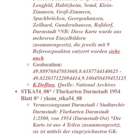
Lengfeld, Habitzheim, Semd, Klein-
Zimmern, Groß-Zimmern,
Spachbrücken, Georgenhausen,
Zeilhard, Gundernhausen, Roßdorf,
Darmstadt *NB: Diese Karte wurde aus
mehreren Einzelbildern
zusammengesetzt, die jeweils mit 9
Referenzpunkten entzerrt wurden
siehe
auch
Geolocation:
49.88976847883668,8.6187744140625 -
49.822037122094414,9.180450439453125
K.Doffing
, Quelle: National Archives
STKA54_08* / Flurkarten Darmstadt 1954
Blatt 8* / ykom_stka54_08
Vermessungsamt Darmstadt / Stadtarchiv
Darmstadt: Flurkarten Darmstadt
1:2500, von 1954 (Darmstadt-Ost) *Die
Karte ist aus 4 Teilen zusammengesetzt,
sie ist mittels der eingezeichneten GK-