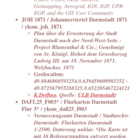
Getmapping, Aerogrid, IGN, IGP, UPR-
EGP, and the GIS User Community
JOH 1871 / Johannesviertel Darmstadt 1871
/ ykom_joh_1871
Plan über die Erweiterung der Stadt
Darmstadt nach der Nord-West-Seite :
Project Blumenthal & Cie.; Genehmigt
von Sr. Königl. Hoheit dem Grossherzog
Ludwig III. am 18. November 1871.
Welzbacher, 1872
Geolocation:
49.8846808593254,8.639459609985352 -
49.872567955288325,8.652205467224121
K.Doffing
, Quelle:
ULB Darmstadt/
DAFL25_F003* / Flurkarten Darmstadt
Flur 3* / ykom_dafl25_f003
Vermessungsamt Darmstadt / Stadtarchiv
Darmstadt: Flurkarten Darmstadt
1:2500, Datierung unklar. *Die Karte ist
mit 16 Referenzpunkten entzerrt worden