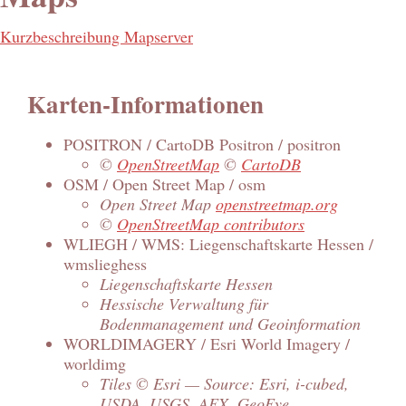
Kurzbeschreibung Mapserver
Karten-Informationen
POSITRON / CartoDB Positron / positron
©
OpenStreetMap
©
CartoDB
OSM / Open Street Map / osm
Open Street Map
openstreetmap.org
©
OpenStreetMap contributors
WLIEGH / WMS: Liegenschaftskarte Hessen /
wmslieghess
Liegenschaftskarte Hessen
Hessische Verwaltung für
Bodenmanagement und Geoinformation
WORLDIMAGERY / Esri World Imagery /
worldimg
Tiles © Esri — Source: Esri, i-cubed,
USDA, USGS, AEX, GeoEye,