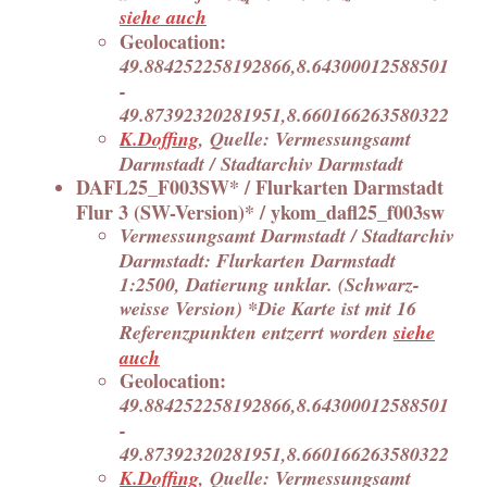
siehe auch
Geolocation:
49.884252258192866,8.64300012588501
-
49.87392320281951,8.660166263580322
K.Doffing
, Quelle: Vermessungsamt
Darmstadt / Stadtarchiv Darmstadt
DAFL25_F003SW* / Flurkarten Darmstadt
Flur 3 (SW-Version)* / ykom_dafl25_f003sw
Vermessungsamt Darmstadt / Stadtarchiv
Darmstadt: Flurkarten Darmstadt
1:2500, Datierung unklar. (Schwarz-
weisse Version) *Die Karte ist mit 16
Referenzpunkten entzerrt worden
siehe
auch
Geolocation:
49.884252258192866,8.64300012588501
-
49.87392320281951,8.660166263580322
K.Doffing
, Quelle: Vermessungsamt