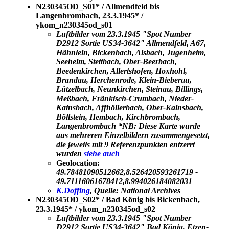
N230345OD_S01* / Allmendfeld bis
Langenbrombach, 23.3.1945* /
ykom_n230345od_s01
Luftbilder vom 23.3.1945 "Spot Number
D2912 Sortie US34-3642" Allmendfeld, A67,
Hähnlein, Bickenbach, Alsbach, Jugenheim,
Seeheim, Stettbach, Ober-Beerbach,
Beedenkirchen, Allertshofen, Hoxhohl,
Brandau, Herchenrode, Klein-Bieberau,
Lützelbach, Neunkirchen, Steinau, Billings,
Meßbach, Fränkisch-Crumbach, Nieder-
Kainsbach, Affhöllerbach, Ober-Kainsbach,
Böllstein, Hembach, Kirchbrombach,
Langenbrombach *NB: Diese Karte wurde
aus mehreren Einzelbildern zusammengesetzt,
die jeweils mit 9 Referenzpunkten entzerrt
wurden
siehe auch
Geolocation:
49.78481090512662,8.526420593261719 -
49.71116061678412,8.994026184082031
K.Doffing
, Quelle: National Archives
N230345OD_S02* / Bad König bis Bickenbach,
23.3.1945* / ykom_n230345od_s02
Luftbilder vom 23.3.1945 "Spot Number
D2912 Sortie US34-3642" Bad König, Etzen-