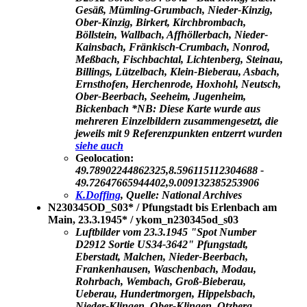
Gesäß, Mümling-Grumbach, Nieder-Kinzig,
Ober-Kinzig, Birkert, Kirchbrombach,
Böllstein, Wallbach, Affhöllerbach, Nieder-
Kainsbach, Fränkisch-Crumbach, Nonrod,
Meßbach, Fischbachtal, Lichtenberg, Steinau,
Billings, Lützelbach, Klein-Bieberau, Asbach,
Ernsthofen, Herchenrode, Hoxhohl, Neutsch,
Ober-Beerbach, Seeheim, Jugenheim,
Bickenbach *NB: Diese Karte wurde aus
mehreren Einzelbildern zusammengesetzt, die
jeweils mit 9 Referenzpunkten entzerrt wurden
siehe auch
Geolocation:
49.78902244862325,8.596115112304688 -
49.72647665944402,9.009132385253906
K.Doffing
, Quelle: National Archives
N230345OD_S03* / Pfungstadt bis Erlenbach am
Main, 23.3.1945* / ykom_n230345od_s03
Luftbilder vom 23.3.1945 "Spot Number
D2912 Sortie US34-3642" Pfungstadt,
Eberstadt, Malchen, Nieder-Beerbach,
Frankenhausen, Waschenbach, Modau,
Rohrbach, Wembach, Groß-Bieberau,
Ueberau, Hundertmorgen, Hippelsbach,
Nieder-Klingen, Ober-Klingen, Otzberg,