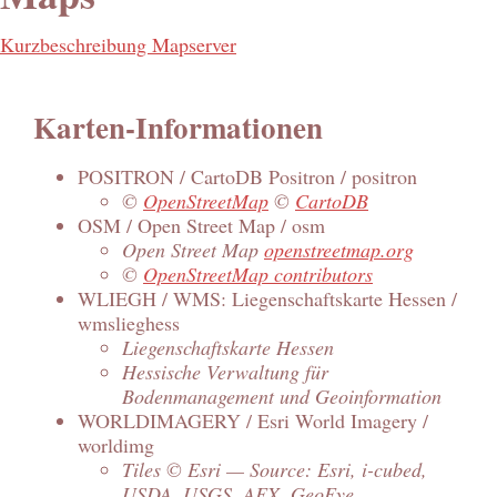
Kurzbeschreibung Mapserver
Karten-Informationen
POSITRON / CartoDB Positron / positron
©
OpenStreetMap
©
CartoDB
OSM / Open Street Map / osm
Open Street Map
openstreetmap.org
©
OpenStreetMap contributors
WLIEGH / WMS: Liegenschaftskarte Hessen /
wmslieghess
Liegenschaftskarte Hessen
Hessische Verwaltung für
Bodenmanagement und Geoinformation
WORLDIMAGERY / Esri World Imagery /
worldimg
Tiles © Esri — Source: Esri, i-cubed,
USDA, USGS, AEX, GeoEye,