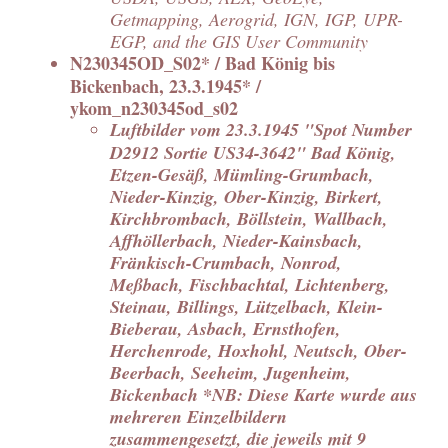
Getmapping, Aerogrid, IGN, IGP, UPR-
EGP, and the GIS User Community
N230345OD_S02* / Bad König bis
Bickenbach, 23.3.1945* /
ykom_n230345od_s02
Luftbilder vom 23.3.1945 "Spot Number
D2912 Sortie US34-3642" Bad König,
Etzen-Gesäß, Mümling-Grumbach,
Nieder-Kinzig, Ober-Kinzig, Birkert,
Kirchbrombach, Böllstein, Wallbach,
Affhöllerbach, Nieder-Kainsbach,
Fränkisch-Crumbach, Nonrod,
Meßbach, Fischbachtal, Lichtenberg,
Steinau, Billings, Lützelbach, Klein-
Bieberau, Asbach, Ernsthofen,
Herchenrode, Hoxhohl, Neutsch, Ober-
Beerbach, Seeheim, Jugenheim,
Bickenbach *NB: Diese Karte wurde aus
mehreren Einzelbildern
zusammengesetzt, die jeweils mit 9