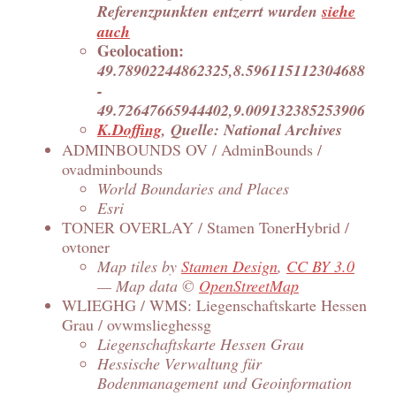
Referenzpunkten entzerrt wurden
siehe
auch
Geolocation:
49.78902244862325,8.596115112304688
-
49.72647665944402,9.009132385253906
K.Doffing
, Quelle: National Archives
ADMINBOUNDS OV / AdminBounds /
ovadminbounds
World Boundaries and Places
Esri
TONER OVERLAY / Stamen TonerHybrid /
ovtoner
Map tiles by
Stamen Design
,
CC BY 3.0
— Map data ©
OpenStreetMap
WLIEGHG / WMS: Liegenschaftskarte Hessen
Grau / ovwmslieghessg
Liegenschaftskarte Hessen Grau
Hessische Verwaltung für
Bodenmanagement und Geoinformation