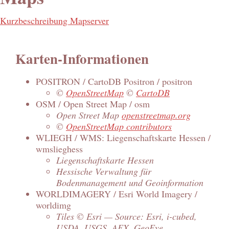
Kurzbeschreibung Mapserver
Karten-Informationen
POSITRON / CartoDB Positron / positron
©
OpenStreetMap
©
CartoDB
OSM / Open Street Map / osm
Open Street Map
openstreetmap.org
©
OpenStreetMap contributors
WLIEGH / WMS: Liegenschaftskarte Hessen /
wmslieghess
Liegenschaftskarte Hessen
Hessische Verwaltung für
Bodenmanagement und Geoinformation
WORLDIMAGERY / Esri World Imagery /
worldimg
Tiles © Esri — Source: Esri, i-cubed,
USDA, USGS, AEX, GeoEye,