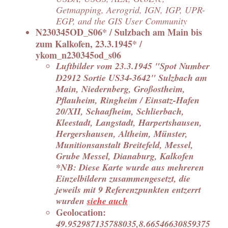
Getmapping, Aerogrid, IGN, IGP, UPR-
EGP, and the GIS User Community
N230345OD_S06* / Sulzbach am Main bis
zum Kalkofen, 23.3.1945* /
ykom_n230345od_s06
Luftbilder vom 23.3.1945 "Spot Number
D2912 Sortie US34-3642" Sulzbach am
Main, Niedernberg, Großostheim,
Pflauheim, Ringheim / Einsatz-Hafen
20/XII, Schaafheim, Schlierbach,
Kleestadt, Langstadt, Harpertshausen,
Hergershausen, Altheim, Münster,
Munitionsanstalt Breitefeld, Messel,
Grube Messel, Dianaburg, Kalkofen
*NB: Diese Karte wurde aus mehreren
Einzelbildern zusammengesetzt, die
jeweils mit 9 Referenzpunkten entzerrt
wurden
siehe auch
Geolocation:
49.952987135788035,8.66546630859375