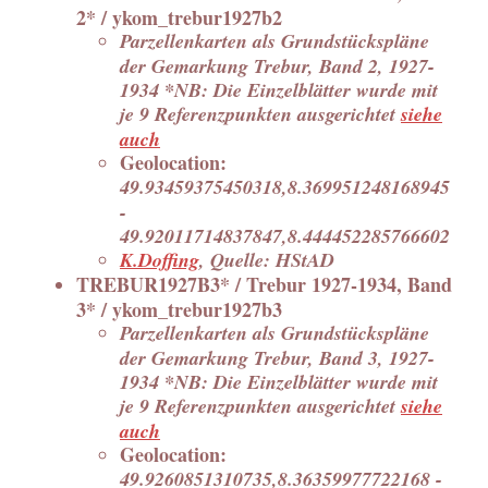
2* / ykom_trebur1927b2
Parzellenkarten als Grundstückspläne
der Gemarkung Trebur, Band 2, 1927-
1934 *NB: Die Einzelblätter wurde mit
je 9 Referenzpunkten ausgerichtet
siehe
auch
Geolocation:
49.93459375450318,8.369951248168945
-
49.92011714837847,8.444452285766602
K.Doffing
, Quelle: HStAD
TREBUR1927B3* / Trebur 1927-1934, Band
3* / ykom_trebur1927b3
Parzellenkarten als Grundstückspläne
der Gemarkung Trebur, Band 3, 1927-
1934 *NB: Die Einzelblätter wurde mit
je 9 Referenzpunkten ausgerichtet
siehe
auch
Geolocation:
49.9260851310735,8.36359977722168 -