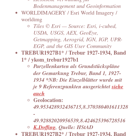
Bodenmanagement und Geoinformation
WORLDIMAGERY / Esri World Imagery /
worldimg
Tiles © Esri — Source: Esri, i-cubed,
USDA, USGS, AEX, GeoEye,
Getmapping, Aerogrid, IGN, IGP, UPR-
EGP, and the GIS User Community
TREBUR1927B1* / Trebur 1927-1934, Band
1* / ykom_trebur1927b1
Parzellenkarten als Grundstückspläne
der Gemarkung Trebur, Band 1, 1927-
1934 *NB: Die Einzelblätter wurde mit
je 9 Referenzpunkten ausgerichtet
siehe
auch
Geolocation:
49.953428932436715,8.370380401611328
-
49.92882020956539,8.424625396728516
K.Doffing
, Quelle: HStAD
TREBUR1927B2* / Trebur 1927-1934, Band