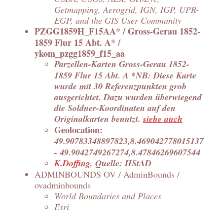
Getmapping, Aerogrid, IGN, IGP, UPR-
EGP, and the GIS User Community
PZGG1859H_F15AA* / Gross-Gerau 1852-
1859 Flur 15 Abt. A* /
ykom_pzgg1859_f15_aa
Parzellen-Karten Gross-Gerau 1852-
1859 Flur 15 Abt. A *NB: Diese Karte
wurde mit 30 Referenzpunkten grob
ausgerichtet. Dazu wurden überwiegend
die Soldner-Koordinaten auf den
Originalkarten benutzt.
siehe auch
Geolocation:
49.90783348897823,8.469042778015137
- 49.9042749267274,8.47846269607544
K.Doffing
, Quelle: HStAD
ADMINBOUNDS OV / AdminBounds /
ovadminbounds
World Boundaries and Places
Esri