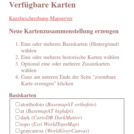
Verfügbare Karten
Kurzbeschreibung Mapserver
Neue Kartenzusammenstellung erzeugen
Eine oder mehrere Basiskarten (Hintergrund)
wählen
Eine oder mehrere historische Karten wählen
Optional eine oder mehrere Zusatzkarten
wählen
Ganz am unteren Ende der Seite "zoombare
Karte erzeugen" klicken
Basiskarten
atorthofoto
(
BasemapAT orthofoto
)
at
(
BasemapAT highdpi
)
dark
(
CartoDB DarkMatter
)
topo
(
Esri WorldTopoMap
)
graycanvas
(
WorldGrayCanvas
)