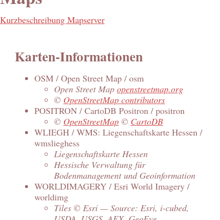
Kurzbeschreibung Mapserver
Karten-Informationen
OSM / Open Street Map / osm
Open Street Map
openstreetmap.org
©
OpenStreetMap contributors
POSITRON / CartoDB Positron / positron
©
OpenStreetMap
©
CartoDB
WLIEGH / WMS: Liegenschaftskarte Hessen /
wmslieghess
Liegenschaftskarte Hessen
Hessische Verwaltung für
Bodenmanagement und Geoinformation
WORLDIMAGERY / Esri World Imagery /
worldimg
Tiles © Esri — Source: Esri, i-cubed,
USDA, USGS, AEX, GeoEye,