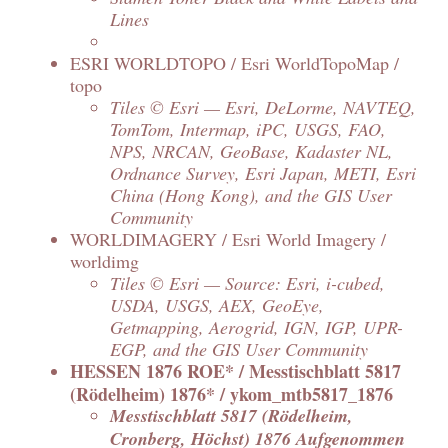
Lines
ESRI WORLDTOPO / Esri WorldTopoMap /
topo
Tiles © Esri — Esri, DeLorme, NAVTEQ,
TomTom, Intermap, iPC, USGS, FAO,
NPS, NRCAN, GeoBase, Kadaster NL,
Ordnance Survey, Esri Japan, METI, Esri
China (Hong Kong), and the GIS User
Community
WORLDIMAGERY / Esri World Imagery /
worldimg
Tiles © Esri — Source: Esri, i-cubed,
USDA, USGS, AEX, GeoEye,
Getmapping, Aerogrid, IGN, IGP, UPR-
EGP, and the GIS User Community
HESSEN 1876 ROE* / Messtischblatt 5817
(Rödelheim) 1876* / ykom_mtb5817_1876
Messtischblatt 5817 (Rödelheim,
Cronberg, Höchst) 1876 Aufgenommen