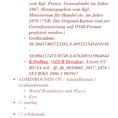
vom Kgl. Preuss. Generalstabe im Jahre
1867, Herausgegeben vom Kgl.
Ministerium für Handel etc. im Jahre
1876 (*NB: Die Original-Karten sind per
Georeferenzierung auf OSM-Format
projiziert worden.)
Geolocation:
50.20437403723282,8.495521545410156
-
50.09613747138749,8.676109313964844
K.Doffing
, (
SLUB Dresden
), Lizenz CC
BY-SA 4.0 . df_dk_0010001_5817_1876 /
SLUB/KS 2006 1 003917
ADMINBOUNDS OV / AdminBounds /
ovadminbounds
World Boundaries and Places
Esri
/ / overlay
/ / ovhillshade