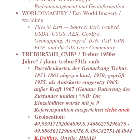
Bodenmanagement und Geoinformation
WORLDIMAGERY / Esri World Imagery /
worldimg
Tiles © Esri — Source: Esri, i-cubed,
USDA, USGS, AEX, GeoEye,
Getmapping, Aerogrid, IGN, IGP, UPR-
EGP, and the GIS User Community
TREBUR531H_CMB* / Trebur 1950er
Jahre* / ykom_trebur531h_cmb
Parzellenkarten der Gemarkung Trebur.
1853-1863 abgezeichnet; 1950; geprüft
1955; als Amtskarte eingesetzt 1965;
außer Kraft 1967 (Genaue Datierung des
Zustandes unklar) *NB: Die
Einzelblätter wurde mit je 9
Referenzpunkten ausgerichtet
siehe auch
Geolocation:
49.95917192004099,8.34686279296875 -
49.886561129004356,8.456382751464844
K.Doffing
, Quelle: HStAD