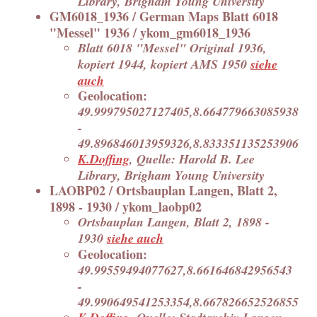
Library, Brigham Young University
GM6018_1936 / German Maps Blatt 6018
"Messel" 1936 / ykom_gm6018_1936
Blatt 6018 "Messel" Original 1936,
kopiert 1944, kopiert AMS 1950
siehe
auch
Geolocation:
49.999795027127405,8.664779663085938
-
49.896846013959326,8.833351135253906
K.Doffing
, Quelle: Harold B. Lee
Library, Brigham Young University
LAOBP02 / Ortsbauplan Langen, Blatt 2,
1898 - 1930 / ykom_laobp02
Ortsbauplan Langen, Blatt 2, 1898 -
1930
siehe auch
Geolocation:
49.99559494077627,8.661646842956543
-
49.990649541253354,8.667826652526855