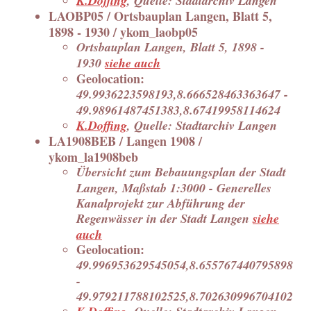
K.Doffing
, Quelle: Stadtarchiv Langen
LAOBP05 / Ortsbauplan Langen, Blatt 5,
1898 - 1930 / ykom_laobp05
Ortsbauplan Langen, Blatt 5, 1898 -
1930
siehe auch
Geolocation:
49.9936223598193,8.666528463363647 -
49.98961487451383,8.67419958114624
K.Doffing
, Quelle: Stadtarchiv Langen
LA1908BEB / Langen 1908 /
ykom_la1908beb
Übersicht zum Bebauungsplan der Stadt
Langen, Maßstab 1:3000 - Generelles
Kanalprojekt zur Abführung der
Regenwässer in der Stadt Langen
siehe
auch
Geolocation:
49.996953629545054,8.655767440795898
-
49.979211788102525,8.702630996704102