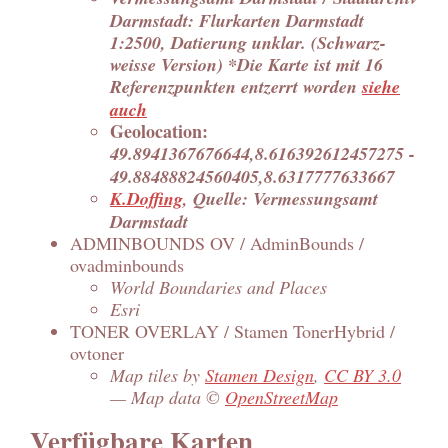
Darmstadt: Flurkarten Darmstadt
1:2500, Datierung unklar. (Schwarz-
weisse Version) *Die Karte ist mit 16
Referenzpunkten entzerrt worden
siehe
auch
Geolocation:
49.8941367676644,8.616392612457275 -
49.88488824560405,8.6317777633667
K.Doffing
, Quelle: Vermessungsamt
Darmstadt
ADMINBOUNDS OV / AdminBounds /
ovadminbounds
World Boundaries and Places
Esri
TONER OVERLAY / Stamen TonerHybrid /
ovtoner
Map tiles by
Stamen Design
,
CC BY 3.0
— Map data ©
OpenStreetMap
Verfügbare Karten