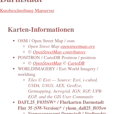
Kurzbeschreibung Mapserver
Karten-Informationen
OSM / Open Street Map / osm
Open Street Map
openstreetmap.org
©
OpenStreetMap contributors
POSITRON / CartoDB Positron / positron
©
OpenStreetMap
©
CartoDB
WORLDIMAGERY / Esri World Imagery /
worldimg
Tiles © Esri — Source: Esri, i-cubed,
USDA, USGS, AEX, GeoEye,
Getmapping, Aerogrid, IGN, IGP, UPR-
EGP, and the GIS User Community
DAFL25_F035SW* / Flurkarten Darmstadt
Flur 35 (SW-Version)* / ykom_dafl25_f035sw
Vermessungsamt Darmstadt / Stadtarchiv