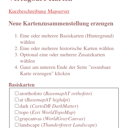
Kurzbeschreibung Mapserver
Neue Kartenzusammenstellung erzeugen
Eine oder mehrere Basiskarten (Hintergrund)
wählen
Eine oder mehrere historische Karten wählen
Optional eine oder mehrere Zusatzkarten
wählen
Ganz am unteren Ende der Seite "zoombare
Karte erzeugen" klicken
Basiskarten
atorthofoto
(
BasemapAT orthofoto
)
at
(
BasemapAT highdpi
)
dark
(
CartoDB DarkMatter
)
topo
(
Esri WorldTopoMap
)
graycanvas
(
WorldGrayCanvas
)
landscape
(
Thunderforest Landscape
)