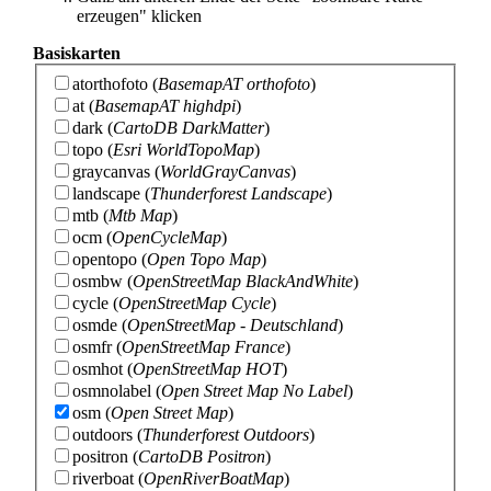
erzeugen" klicken
Basiskarten
atorthofoto
(
BasemapAT orthofoto
)
at
(
BasemapAT highdpi
)
dark
(
CartoDB DarkMatter
)
topo
(
Esri WorldTopoMap
)
graycanvas
(
WorldGrayCanvas
)
landscape
(
Thunderforest Landscape
)
mtb
(
Mtb Map
)
ocm
(
OpenCycleMap
)
opentopo
(
Open Topo Map
)
osmbw
(
OpenStreetMap BlackAndWhite
)
cycle
(
OpenStreetMap Cycle
)
osmde
(
OpenStreetMap - Deutschland
)
osmfr
(
OpenStreetMap France
)
osmhot
(
OpenStreetMap HOT
)
osmnolabel
(
Open Street Map No Label
)
osm
(
Open Street Map
)
outdoors
(
Thunderforest Outdoors
)
positron
(
CartoDB Positron
)
riverboat
(
OpenRiverBoatMap
)