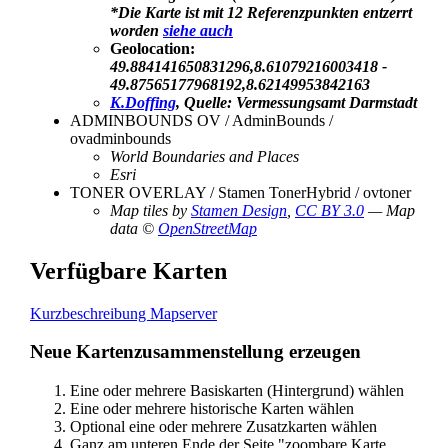
*Die Karte ist mit 12 Referenzpunkten entzerrt
worden
siehe auch
Geolocation:
49.884141650831296,8.61079216003418 -
49.87565177968192,8.62149953842163
K.Doffing
, Quelle: Vermessungsamt Darmstadt
ADMINBOUNDS OV / AdminBounds /
ovadminbounds
World Boundaries and Places
Esri
TONER OVERLAY / Stamen TonerHybrid / ovtoner
Map tiles by
Stamen Design
,
CC BY 3.0
— Map
data ©
OpenStreetMap
Verfügbare Karten
Kurzbeschreibung Mapserver
Neue Kartenzusammenstellung erzeugen
Eine oder mehrere Basiskarten (Hintergrund) wählen
Eine oder mehrere historische Karten wählen
Optional eine oder mehrere Zusatzkarten wählen
Ganz am unteren Ende der Seite "zoombare Karte