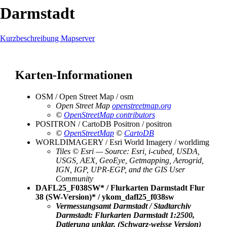
Darmstadt
Kurzbeschreibung Mapserver
Karten-Informationen
OSM / Open Street Map / osm
Open Street Map
openstreetmap.org
©
OpenStreetMap contributors
POSITRON / CartoDB Positron / positron
©
OpenStreetMap
©
CartoDB
WORLDIMAGERY / Esri World Imagery / worldimg
Tiles © Esri — Source: Esri, i-cubed, USDA,
USGS, AEX, GeoEye, Getmapping, Aerogrid,
IGN, IGP, UPR-EGP, and the GIS User
Community
DAFL25_F038SW* / Flurkarten Darmstadt Flur
38 (SW-Version)* / ykom_dafl25_f038sw
Vermessungsamt Darmstadt / Stadtarchiv
Darmstadt: Flurkarten Darmstadt 1:2500,
Datierung unklar. (Schwarz-weisse Version)