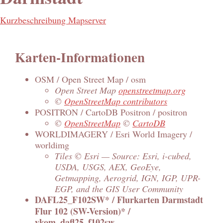
Kurzbeschreibung Mapserver
Karten-Informationen
OSM / Open Street Map / osm
Open Street Map
openstreetmap.org
©
OpenStreetMap contributors
POSITRON / CartoDB Positron / positron
©
OpenStreetMap
©
CartoDB
WORLDIMAGERY / Esri World Imagery /
worldimg
Tiles © Esri — Source: Esri, i-cubed,
USDA, USGS, AEX, GeoEye,
Getmapping, Aerogrid, IGN, IGP, UPR-
EGP, and the GIS User Community
DAFL25_F102SW* / Flurkarten Darmstadt
Flur 102 (SW-Version)* /
ykom_dafl25_f102sw