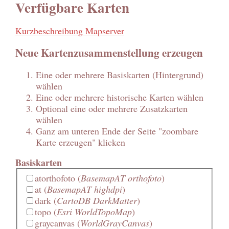
Verfügbare Karten
Kurzbeschreibung Mapserver
Neue Kartenzusammenstellung erzeugen
Eine oder mehrere Basiskarten (Hintergrund)
wählen
Eine oder mehrere historische Karten wählen
Optional eine oder mehrere Zusatzkarten
wählen
Ganz am unteren Ende der Seite "zoombare
Karte erzeugen" klicken
Basiskarten
atorthofoto
(
BasemapAT orthofoto
)
at
(
BasemapAT highdpi
)
dark
(
CartoDB DarkMatter
)
topo
(
Esri WorldTopoMap
)
graycanvas
(
WorldGrayCanvas
)