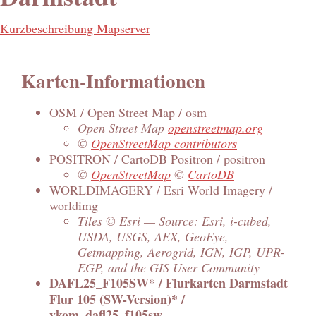
Kurzbeschreibung Mapserver
Karten-Informationen
OSM / Open Street Map / osm
Open Street Map
openstreetmap.org
©
OpenStreetMap contributors
POSITRON / CartoDB Positron / positron
©
OpenStreetMap
©
CartoDB
WORLDIMAGERY / Esri World Imagery /
worldimg
Tiles © Esri — Source: Esri, i-cubed,
USDA, USGS, AEX, GeoEye,
Getmapping, Aerogrid, IGN, IGP, UPR-
EGP, and the GIS User Community
DAFL25_F105SW* / Flurkarten Darmstadt
Flur 105 (SW-Version)* /
ykom_dafl25_f105sw