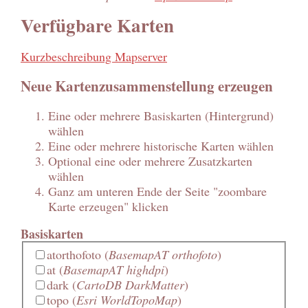
Verfügbare Karten
Kurzbeschreibung Mapserver
Neue Kartenzusammenstellung erzeugen
Eine oder mehrere Basiskarten (Hintergrund)
wählen
Eine oder mehrere historische Karten wählen
Optional eine oder mehrere Zusatzkarten
wählen
Ganz am unteren Ende der Seite "zoombare
Karte erzeugen" klicken
Basiskarten
atorthofoto
(
BasemapAT orthofoto
)
at
(
BasemapAT highdpi
)
dark
(
CartoDB DarkMatter
)
topo
(
Esri WorldTopoMap
)