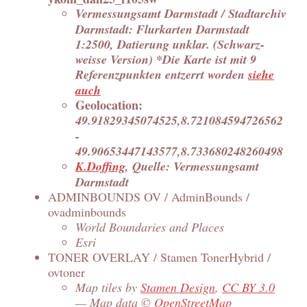
Vermessungsamt Darmstadt / Stadtarchiv
Darmstadt: Flurkarten Darmstadt
1:2500, Datierung unklar. (Schwarz-
weisse Version) *Die Karte ist mit 9
Referenzpunkten entzerrt worden
siehe
auch
Geolocation:
49.91829345074525,8.721084594726562
-
49.90653447143577,8.733680248260498
K.Doffing
, Quelle: Vermessungsamt
Darmstadt
ADMINBOUNDS OV / AdminBounds /
ovadminbounds
World Boundaries and Places
Esri
TONER OVERLAY / Stamen TonerHybrid /
ovtoner
Map tiles by
Stamen Design
,
CC BY 3.0
— Map data ©
OpenStreetMap