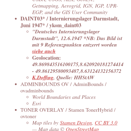
Getmapping, Aerogrid, IGN, IGP, UPR-
EGP, and the GIS User Community
DAINT03* / Internierungslager Darmstadt,
Juni 1947* / ykom_daint03
"Deutsches Internierungslager
Darmstadt", 12.6.1947 *NB: Das Bild ist
mit 9 Referenzpunkten entzerrt worden
siehe auch
Geolocation:
49.869843516100175,8.620920181274414
- 49.86129580093487,8.63124132156372
K.Doffing
, Quelle: HHStAW
ADMINBOUNDS OV / AdminBounds /
ovadminbounds
World Boundaries and Places
Esri
TONER OVERLAY / Stamen TonerHybrid /
ovtoner
Map tiles by
Stamen Design
,
CC BY 3.0
— Map data ©
OpenStreetMap