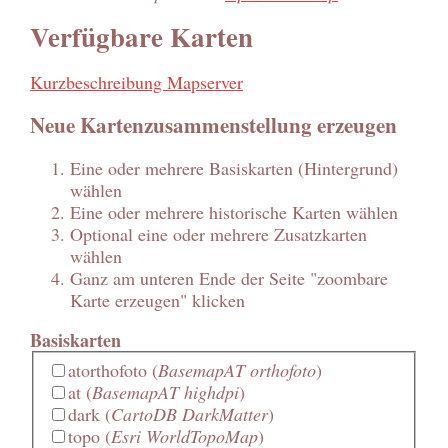
Verfügbare Karten
Kurzbeschreibung Mapserver
Neue Kartenzusammenstellung erzeugen
Eine oder mehrere Basiskarten (Hintergrund)
wählen
Eine oder mehrere historische Karten wählen
Optional eine oder mehrere Zusatzkarten
wählen
Ganz am unteren Ende der Seite "zoombare
Karte erzeugen" klicken
Basiskarten
atorthofoto
(
BasemapAT orthofoto
)
at
(
BasemapAT highdpi
)
dark
(
CartoDB DarkMatter
)
topo
(
Esri WorldTopoMap
)