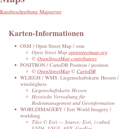
Kurzbeschreibung Mapserver
Karten-Informationen
OSM / Open Street Map / osm
Open Street Map
openstreetmap.org
©
OpenStreetMap contributors
POSITRON / CartoDB Positron / positron
©
OpenStreetMap
©
CartoDB
WLIEGH / WMS: Liegenschaftskarte Hessen /
wmslieghess
Liegenschaftskarte Hessen
Hessische Verwaltung für
Bodenmanagement und Geoinformation
WORLDIMAGERY / Esri World Imagery /
worldimg
Tiles © Esri — Source: Esri, i-cubed,
USDA, USGS, AEX, GeoEye,