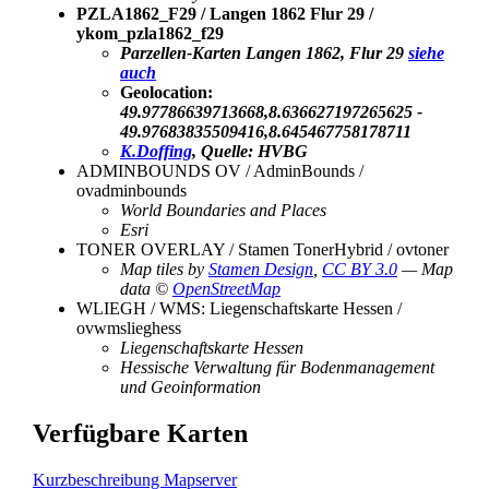
PZLA1862_F29 / Langen 1862 Flur 29 /
ykom_pzla1862_f29
Parzellen-Karten Langen 1862, Flur 29
siehe
auch
Geolocation:
49.97786639713668,8.636627197265625 -
49.97683835509416,8.645467758178711
K.Doffing
, Quelle: HVBG
ADMINBOUNDS OV / AdminBounds /
ovadminbounds
World Boundaries and Places
Esri
TONER OVERLAY / Stamen TonerHybrid / ovtoner
Map tiles by
Stamen Design
,
CC BY 3.0
— Map
data ©
OpenStreetMap
WLIEGH / WMS: Liegenschaftskarte Hessen /
ovwmslieghess
Liegenschaftskarte Hessen
Hessische Verwaltung für Bodenmanagement
und Geoinformation
Verfügbare Karten
Kurzbeschreibung Mapserver