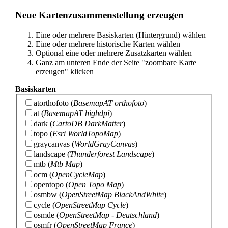
Neue Kartenzusammenstellung erzeugen
Eine oder mehrere Basiskarten (Hintergrund) wählen
Eine oder mehrere historische Karten wählen
Optional eine oder mehrere Zusatzkarten wählen
Ganz am unteren Ende der Seite "zoombare Karte
erzeugen" klicken
Basiskarten
atorthofoto
(
BasemapAT orthofoto
)
at
(
BasemapAT highdpi
)
dark
(
CartoDB DarkMatter
)
topo
(
Esri WorldTopoMap
)
graycanvas
(
WorldGrayCanvas
)
landscape
(
Thunderforest Landscape
)
mtb
(
Mtb Map
)
ocm
(
OpenCycleMap
)
opentopo
(
Open Topo Map
)
osmbw
(
OpenStreetMap BlackAndWhite
)
cycle
(
OpenStreetMap Cycle
)
osmde
(
OpenStreetMap - Deutschland
)
osmfr
(
OpenStreetMap France
)