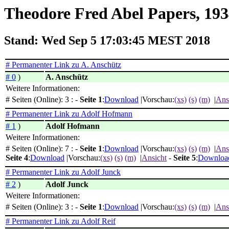
Theodore Fred Abel Papers, 19
Stand: Wed Sep 5 17:03:45 MEST 2018
# Permanenter Link zu A. Anschütz
# 0
)
A. Anschütz
Weitere Informationen:
# Seiten (Online): 3 : -
Seite 1
:
Download
|Vorschau:
(xs)
(s)
(m)
|
Ans
# Permanenter Link zu Adolf Hofmann
# 1
)
Adolf Hofmann
Weitere Informationen:
# Seiten (Online): 7 : -
Seite 1
:
Download
|Vorschau:
(xs)
(s)
(m)
|
Ans
Seite 4
:
Download
|Vorschau:
(xs)
(s)
(m)
|
Ansicht
-
Seite 5
:
Downloa
# Permanenter Link zu Adolf Junck
# 2
)
Adolf Junck
Weitere Informationen:
# Seiten (Online): 3 : -
Seite 1
:
Download
|Vorschau:
(xs)
(s)
(m)
|
Ans
# Permanenter Link zu Adolf Reif