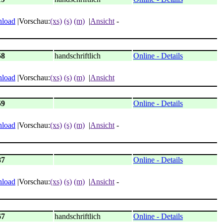
load
|Vorschau:
(xs)
(s)
(m)
|
Ansicht
-
58
handschriftlich
Online - Details
load
|Vorschau:
(xs)
(s)
(m)
|
Ansicht
59
Online - Details
load
|Vorschau:
(xs)
(s)
(m)
|
Ansicht
-
87
Online - Details
load
|Vorschau:
(xs)
(s)
(m)
|
Ansicht
-
67
handschriftlich
Online - Details