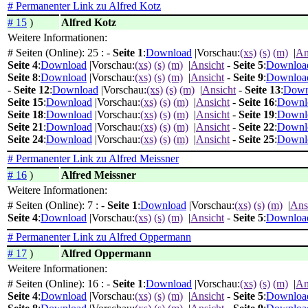
# Permanenter Link zu Alfred Kotz
# 15
)
Alfred Kotz
Weitere Informationen:
# Seiten (Online): 25 : -
Seite 1
:
Download
|Vorschau:
(xs)
(s)
(m)
|
An
Seite 4
:
Download
|Vorschau:
(xs)
(s)
(m)
|
Ansicht
-
Seite 5
:
Downloa
Seite 8
:
Download
|Vorschau:
(xs)
(s)
(m)
|
Ansicht
-
Seite 9
:
Downloa
-
Seite 12
:
Download
|Vorschau:
(xs)
(s)
(m)
|
Ansicht
-
Seite 13
:
Down
Seite 15
:
Download
|Vorschau:
(xs)
(s)
(m)
|
Ansicht
-
Seite 16
:
Downl
Seite 18
:
Download
|Vorschau:
(xs)
(s)
(m)
|
Ansicht
-
Seite 19
:
Downl
Seite 21
:
Download
|Vorschau:
(xs)
(s)
(m)
|
Ansicht
-
Seite 22
:
Downl
Seite 24
:
Download
|Vorschau:
(xs)
(s)
(m)
|
Ansicht
-
Seite 25
:
Downl
# Permanenter Link zu Alfred Meissner
# 16
)
Alfred Meissner
Weitere Informationen:
# Seiten (Online): 7 : -
Seite 1
:
Download
|Vorschau:
(xs)
(s)
(m)
|
Ans
Seite 4
:
Download
|Vorschau:
(xs)
(s)
(m)
|
Ansicht
-
Seite 5
:
Downloa
# Permanenter Link zu Alfred Oppermann
# 17
)
Alfred Oppermann
Weitere Informationen:
# Seiten (Online): 16 : -
Seite 1
:
Download
|Vorschau:
(xs)
(s)
(m)
|
An
Seite 4
:
Download
|Vorschau:
(xs)
(s)
(m)
|
Ansicht
-
Seite 5
:
Downloa