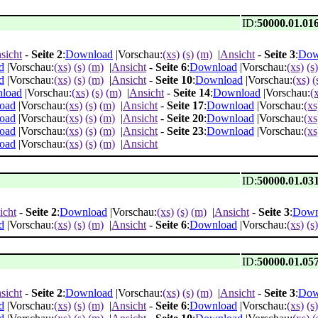
ID:
50000.01.01
sicht
-
Seite 2
:
Download
|Vorschau:
(xs)
(s)
(m)
|
Ansicht
-
Seite 3
:
Dow
d
|Vorschau:
(xs)
(s)
(m)
|
Ansicht
-
Seite 6
:
Download
|Vorschau:
(xs)
(s)
d
|Vorschau:
(xs)
(s)
(m)
|
Ansicht
-
Seite 10
:
Download
|Vorschau:
(xs)
(
load
|Vorschau:
(xs)
(s)
(m)
|
Ansicht
-
Seite 14
:
Download
|Vorschau:
(
oad
|Vorschau:
(xs)
(s)
(m)
|
Ansicht
-
Seite 17
:
Download
|Vorschau:
(xs
oad
|Vorschau:
(xs)
(s)
(m)
|
Ansicht
-
Seite 20
:
Download
|Vorschau:
(xs
oad
|Vorschau:
(xs)
(s)
(m)
|
Ansicht
-
Seite 23
:
Download
|Vorschau:
(xs
oad
|Vorschau:
(xs)
(s)
(m)
|
Ansicht
ID:
50000.01.03
icht
-
Seite 2
:
Download
|Vorschau:
(xs)
(s)
(m)
|
Ansicht
-
Seite 3
:
Down
d
|Vorschau:
(xs)
(s)
(m)
|
Ansicht
-
Seite 6
:
Download
|Vorschau:
(xs)
(s)
ID:
50000.01.05
sicht
-
Seite 2
:
Download
|Vorschau:
(xs)
(s)
(m)
|
Ansicht
-
Seite 3
:
Dow
d
|Vorschau:
(xs)
(s)
(m)
|
Ansicht
-
Seite 6
:
Download
|Vorschau:
(xs)
(s)