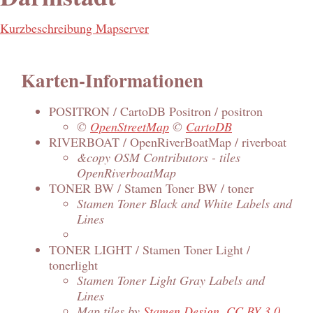
Kurzbeschreibung Mapserver
Karten-Informationen
POSITRON / CartoDB Positron / positron
©
OpenStreetMap
©
CartoDB
RIVERBOAT / OpenRiverBoatMap / riverboat
&copy OSM Contributors - tiles
OpenRiverboatMap
TONER BW / Stamen Toner BW / toner
Stamen Toner Black and White Labels and
Lines
TONER LIGHT / Stamen Toner Light /
tonerlight
Stamen Toner Light Gray Labels and
Lines
Map tiles by
Stamen Design
,
CC BY 3.0