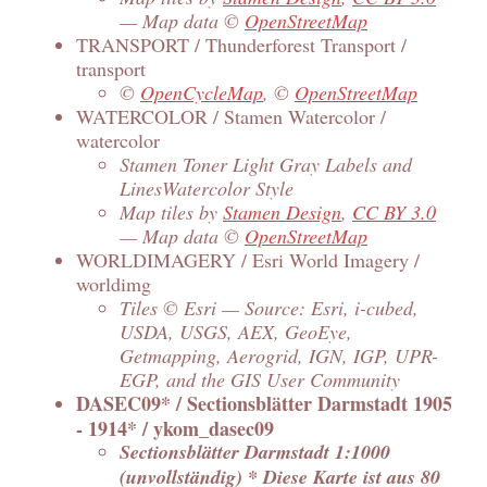
— Map data ©
OpenStreetMap
TRANSPORT / Thunderforest Transport /
transport
©
OpenCycleMap
, ©
OpenStreetMap
WATERCOLOR / Stamen Watercolor /
watercolor
Stamen Toner Light Gray Labels and
LinesWatercolor Style
Map tiles by
Stamen Design
,
CC BY 3.0
— Map data ©
OpenStreetMap
WORLDIMAGERY / Esri World Imagery /
worldimg
Tiles © Esri — Source: Esri, i-cubed,
USDA, USGS, AEX, GeoEye,
Getmapping, Aerogrid, IGN, IGP, UPR-
EGP, and the GIS User Community
DASEC09* / Sectionsblätter Darmstadt 1905
- 1914* / ykom_dasec09
Sectionsblätter Darmstadt 1:1000
(unvollständig) * Diese Karte ist aus 80