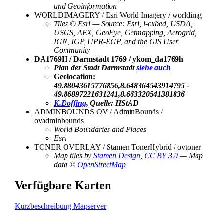
und Geoinformation
WORLDIMAGERY / Esri World Imagery / worldimg
Tiles © Esri — Source: Esri, i-cubed, USDA,
USGS, AEX, GeoEye, Getmapping, Aerogrid,
IGN, IGP, UPR-EGP, and the GIS User
Community
DA1769H / Darmstadt 1769 / ykom_da1769h
Plan der Stadt Darmstadt
siehe auch
Geolocation:
49.88043615776856,8.648364543914795 -
49.86897221631241,8.663320541381836
K.Doffing
, Quelle: HStAD
ADMINBOUNDS OV / AdminBounds /
ovadminbounds
World Boundaries and Places
Esri
TONER OVERLAY / Stamen TonerHybrid / ovtoner
Map tiles by
Stamen Design
,
CC BY 3.0
— Map
data ©
OpenStreetMap
Verfügbare Karten
Kurzbeschreibung Mapserver