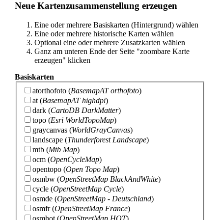
Neue Kartenzusammenstellung erzeugen
Eine oder mehrere Basiskarten (Hintergrund) wählen
Eine oder mehrere historische Karten wählen
Optional eine oder mehrere Zusatzkarten wählen
Ganz am unteren Ende der Seite "zoombare Karte
erzeugen" klicken
Basiskarten
atorthofoto
(
BasemapAT orthofoto
)
at
(
BasemapAT highdpi
)
dark
(
CartoDB DarkMatter
)
topo
(
Esri WorldTopoMap
)
graycanvas
(
WorldGrayCanvas
)
landscape
(
Thunderforest Landscape
)
mtb
(
Mtb Map
)
ocm
(
OpenCycleMap
)
opentopo
(
Open Topo Map
)
osmbw
(
OpenStreetMap BlackAndWhite
)
cycle
(
OpenStreetMap Cycle
)
osmde
(
OpenStreetMap - Deutschland
)
osmfr
(
OpenStreetMap France
)
osmhot
(
OpenStreetMap HOT
)