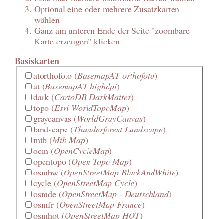
Optional eine oder mehrere Zusatzkarten
wählen
Ganz am unteren Ende der Seite "zoombare
Karte erzeugen" klicken
Basiskarten
atorthofoto
(
BasemapAT orthofoto
)
at
(
BasemapAT highdpi
)
dark
(
CartoDB DarkMatter
)
topo
(
Esri WorldTopoMap
)
graycanvas
(
WorldGrayCanvas
)
landscape
(
Thunderforest Landscape
)
mtb
(
Mtb Map
)
ocm
(
OpenCycleMap
)
opentopo
(
Open Topo Map
)
osmbw
(
OpenStreetMap BlackAndWhite
)
cycle
(
OpenStreetMap Cycle
)
osmde
(
OpenStreetMap - Deutschland
)
osmfr
(
OpenStreetMap France
)
osmhot
(
OpenStreetMap HOT
)