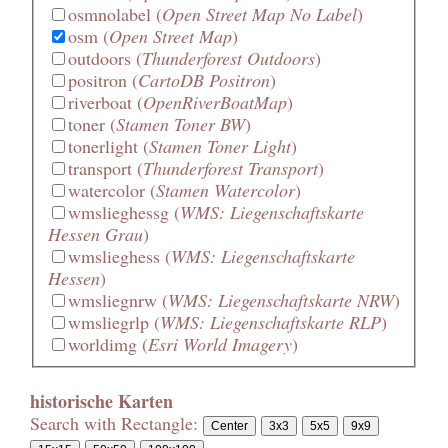
osmnolabel
(
Open Street Map No Label
)
osm
(
Open Street Map
)
outdoors
(
Thunderforest Outdoors
)
positron
(
CartoDB Positron
)
riverboat
(
OpenRiverBoatMap
)
toner
(
Stamen Toner BW
)
tonerlight
(
Stamen Toner Light
)
transport
(
Thunderforest Transport
)
watercolor
(
Stamen Watercolor
)
wmslieghessg
(
WMS: Liegenschaftskarte
Hessen Grau
)
wmslieghess
(
WMS: Liegenschaftskarte
Hessen
)
wmsliegnrw
(
WMS: Liegenschaftskarte NRW
)
wmsliegrlp
(
WMS: Liegenschaftskarte RLP
)
worldimg
(
Esri World Imagery
)
historische Karten
Search with Rectangle: