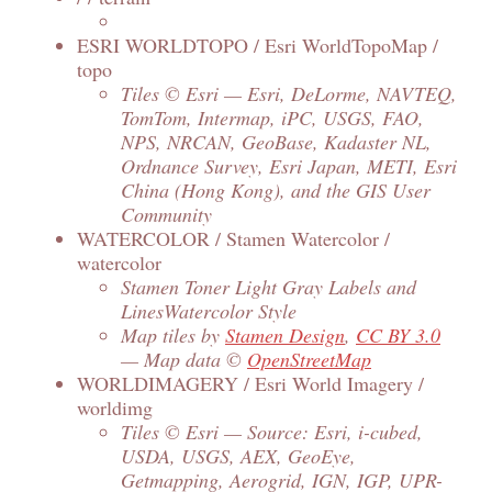
ESRI WORLDTOPO / Esri WorldTopoMap /
topo
Tiles © Esri — Esri, DeLorme, NAVTEQ,
TomTom, Intermap, iPC, USGS, FAO,
NPS, NRCAN, GeoBase, Kadaster NL,
Ordnance Survey, Esri Japan, METI, Esri
China (Hong Kong), and the GIS User
Community
WATERCOLOR / Stamen Watercolor /
watercolor
Stamen Toner Light Gray Labels and
LinesWatercolor Style
Map tiles by
Stamen Design
,
CC BY 3.0
— Map data ©
OpenStreetMap
WORLDIMAGERY / Esri World Imagery /
worldimg
Tiles © Esri — Source: Esri, i-cubed,
USDA, USGS, AEX, GeoEye,
Getmapping, Aerogrid, IGN, IGP, UPR-