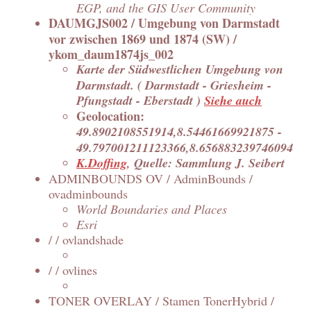
EGP, and the GIS User Community
DAUMGJS002 / Umgebung von Darmstadt
vor zwischen 1869 und 1874 (SW) /
ykom_daum1874js_002
Karte der Südwestlichen Umgebung von
Darmstadt. ( Darmstadt - Griesheim -
Pfungstadt - Eberstadt )
Siehe auch
Geolocation:
49.8902108551914,8.54461669921875 -
49.797001211123366,8.656883239746094
K.Doffing
, Quelle: Sammlung J. Seibert
ADMINBOUNDS OV / AdminBounds /
ovadminbounds
World Boundaries and Places
Esri
/ / ovlandshade
/ / ovlines
TONER OVERLAY / Stamen TonerHybrid /