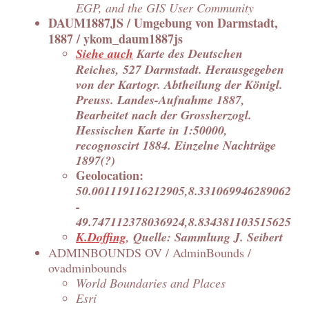
EGP, and the GIS User Community
DAUM1887JS / Umgebung von Darmstadt,
1887 / ykom_daum1887js
Siehe auch
Karte des Deutschen
Reiches, 527 Darmstadt. Herausgegeben
von der Kartogr. Abtheilung der Königl.
Preuss. Landes-Aufnahme 1887,
Bearbeitet nach der Grossherzogl.
Hessischen Karte in 1:50000,
recognoscirt 1884. Einzelne Nachträge
1897(?)
Geolocation:
50.001119116212905,8.331069946289062
-
49.747112378036924,8.834381103515625
K.Doffing
, Quelle: Sammlung J. Seibert
ADMINBOUNDS OV / AdminBounds /
ovadminbounds
World Boundaries and Places
Esri