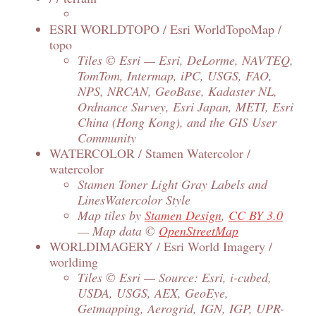
ESRI WORLDTOPO / Esri WorldTopoMap /
topo
Tiles © Esri — Esri, DeLorme, NAVTEQ,
TomTom, Intermap, iPC, USGS, FAO,
NPS, NRCAN, GeoBase, Kadaster NL,
Ordnance Survey, Esri Japan, METI, Esri
China (Hong Kong), and the GIS User
Community
WATERCOLOR / Stamen Watercolor /
watercolor
Stamen Toner Light Gray Labels and
LinesWatercolor Style
Map tiles by
Stamen Design
,
CC BY 3.0
— Map data ©
OpenStreetMap
WORLDIMAGERY / Esri World Imagery /
worldimg
Tiles © Esri — Source: Esri, i-cubed,
USDA, USGS, AEX, GeoEye,
Getmapping, Aerogrid, IGN, IGP, UPR-