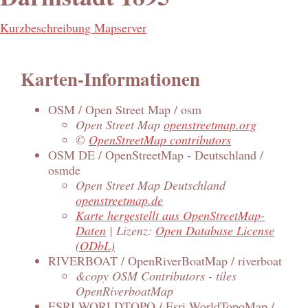
Kurzbeschreibung Mapserver
Karten-Informationen
OSM / Open Street Map / osm
Open Street Map
openstreetmap.org
©
OpenStreetMap contributors
OSM DE / OpenStreetMap - Deutschland /
osmde
Open Street Map Deutschland
openstreetmap.de
Karte hergestellt aus OpenStreetMap-
Daten
| Lizenz:
Open Database License
(ODbL)
RIVERBOAT / OpenRiverBoatMap / riverboat
&copy OSM Contributors - tiles
OpenRiverboatMap
ESRI WORLDTOPO / Esri WorldTopoMap /