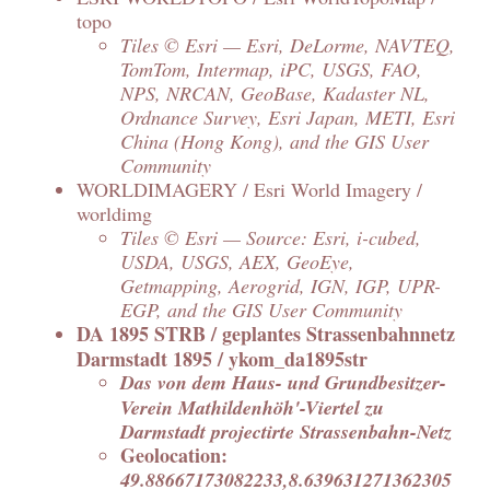
topo
Tiles © Esri — Esri, DeLorme, NAVTEQ,
TomTom, Intermap, iPC, USGS, FAO,
NPS, NRCAN, GeoBase, Kadaster NL,
Ordnance Survey, Esri Japan, METI, Esri
China (Hong Kong), and the GIS User
Community
WORLDIMAGERY / Esri World Imagery /
worldimg
Tiles © Esri — Source: Esri, i-cubed,
USDA, USGS, AEX, GeoEye,
Getmapping, Aerogrid, IGN, IGP, UPR-
EGP, and the GIS User Community
DA 1895 STRB / geplantes Strassenbahnnetz
Darmstadt 1895 / ykom_da1895str
Das von dem Haus- und Grundbesitzer-
Verein Mathildenhöh'-Viertel zu
Darmstadt projectirte Strassenbahn-Netz
Geolocation:
49.88667173082233,8.639631271362305