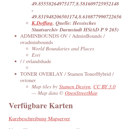
49.85558264975177,8.581609725952148
-
49.831948206501174,8.610877990722656
K.Doffing
, Quelle: Hessisches
Staatsarchiv Darmstadt HStAD P 9 265)
ADMINBOUNDS OV / AdminBounds /
ovadminbounds
World Boundaries and Places
Esri
/ / ovlandshade
TONER OVERLAY / Stamen TonerHybrid /
ovtoner
Map tiles by
Stamen Design
,
CC BY 3.0
— Map data ©
OpenStreetMap
Verfügbare Karten
Kurzbeschreibung Mapserver