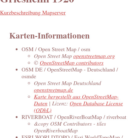
Kurzbeschreibung Mapserver
Karten-Informationen
OSM / Open Street Map / osm
Open Street Map
openstreetmap.org
©
OpenStreetMap contributors
OSM DE / OpenStreetMap - Deutschland /
osmde
Open Street Map Deutschland
openstreetmap.de
Karte hergestellt aus OpenStreetMap-
Daten
| Lizenz:
Open Database License
(ODbL)
RIVERBOAT / OpenRiverBoatMap / riverboat
&copy OSM Contributors - tiles
OpenRiverboatMap
ESRI WORLDTOPO / Esri WorldTopoMap /