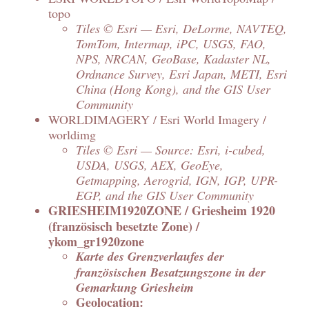
topo
Tiles © Esri — Esri, DeLorme, NAVTEQ,
TomTom, Intermap, iPC, USGS, FAO,
NPS, NRCAN, GeoBase, Kadaster NL,
Ordnance Survey, Esri Japan, METI, Esri
China (Hong Kong), and the GIS User
Community
WORLDIMAGERY / Esri World Imagery /
worldimg
Tiles © Esri — Source: Esri, i-cubed,
USDA, USGS, AEX, GeoEye,
Getmapping, Aerogrid, IGN, IGP, UPR-
EGP, and the GIS User Community
GRIESHEIM1920ZONE / Griesheim 1920
(französisch besetzte Zone) /
ykom_gr1920zone
Karte des Grenzverlaufes der
französischen Besatzungszone in der
Gemarkung Griesheim
Geolocation: