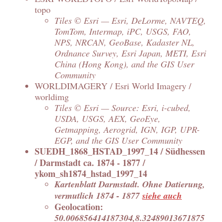
topo
Tiles © Esri — Esri, DeLorme, NAVTEQ,
TomTom, Intermap, iPC, USGS, FAO,
NPS, NRCAN, GeoBase, Kadaster NL,
Ordnance Survey, Esri Japan, METI, Esri
China (Hong Kong), and the GIS User
Community
WORLDIMAGERY / Esri World Imagery /
worldimg
Tiles © Esri — Source: Esri, i-cubed,
USDA, USGS, AEX, GeoEye,
Getmapping, Aerogrid, IGN, IGP, UPR-
EGP, and the GIS User Community
SUEDH_1868_HSTAD_1997_14 / Südhessen
/ Darmstadt ca. 1874 - 1877 /
ykom_sh1874_hstad_1997_14
Kartenblatt Darmstadt. Ohne Datierung,
vermutlich 1874 - 1877
siehe auch
Geolocation:
50.006856414187304,8.32489013671875