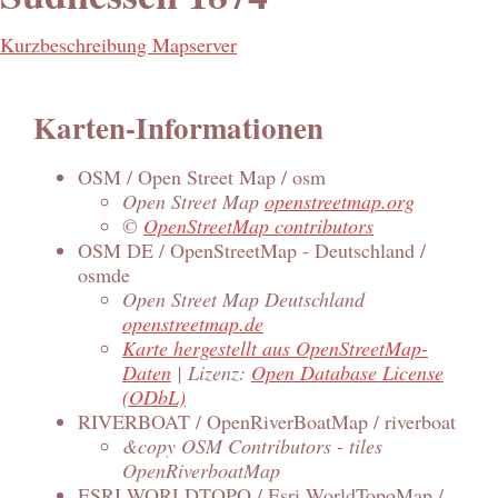
Kurzbeschreibung Mapserver
Karten-Informationen
OSM / Open Street Map / osm
Open Street Map
openstreetmap.org
©
OpenStreetMap contributors
OSM DE / OpenStreetMap - Deutschland /
osmde
Open Street Map Deutschland
openstreetmap.de
Karte hergestellt aus OpenStreetMap-
Daten
| Lizenz:
Open Database License
(ODbL)
RIVERBOAT / OpenRiverBoatMap / riverboat
&copy OSM Contributors - tiles
OpenRiverboatMap
ESRI WORLDTOPO / Esri WorldTopoMap /