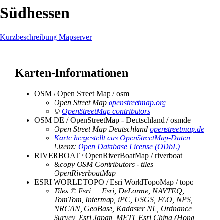
Südhessen
Kurzbeschreibung Mapserver
Karten-Informationen
OSM / Open Street Map / osm
Open Street Map
openstreetmap.org
©
OpenStreetMap contributors
OSM DE / OpenStreetMap - Deutschland / osmde
Open Street Map Deutschland
openstreetmap.de
Karte hergestellt aus OpenStreetMap-Daten
|
Lizenz:
Open Database License (ODbL)
RIVERBOAT / OpenRiverBoatMap / riverboat
&copy OSM Contributors - tiles
OpenRiverboatMap
ESRI WORLDTOPO / Esri WorldTopoMap / topo
Tiles © Esri — Esri, DeLorme, NAVTEQ,
TomTom, Intermap, iPC, USGS, FAO, NPS,
NRCAN, GeoBase, Kadaster NL, Ordnance
Survey, Esri Japan, METI, Esri China (Hong