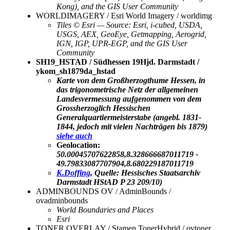
Kong), and the GIS User Community
WORLDIMAGERY / Esri World Imagery / worldimg
Tiles © Esri — Source: Esri, i-cubed, USDA,
USGS, AEX, GeoEye, Getmapping, Aerogrid,
IGN, IGP, UPR-EGP, and the GIS User
Community
SH19_HSTAD / Südhessen 19Hjd. Darmstadt /
ykom_sh1879da_hstad
Karte von dem Großherzogthume Hessen, in
das trigonometrische Netz der allgemeinen
Landesvermessung aufgenommen von dem
Grossherzoglich Hessischen
Generalquartiermeisterstabe (angebl. 1831-
1844, jedoch mit vielen Nachträgen bis 1879)
siehe auch
Geolocation:
50.00045707622858,8.328666687011719 -
49.79833087707904,8.680229187011719
K.Doffing
, Quelle: Hessisches Staatsarchiv
Darmstadt HStAD P 23 209/10)
ADMINBOUNDS OV / AdminBounds /
ovadminbounds
World Boundaries and Places
Esri
TONER OVERLAY / Stamen TonerHybrid / ovtoner