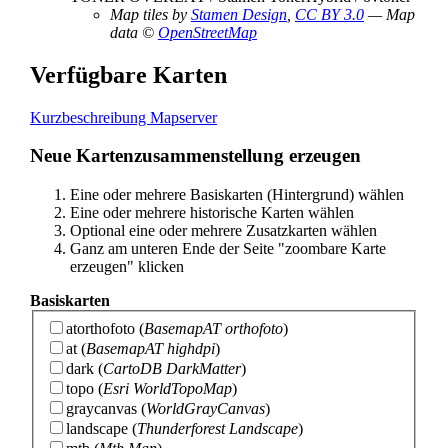
Map tiles by
Stamen Design
,
CC BY 3.0
— Map
data ©
OpenStreetMap
Verfügbare Karten
Kurzbeschreibung Mapserver
Neue Kartenzusammenstellung erzeugen
Eine oder mehrere Basiskarten (Hintergrund) wählen
Eine oder mehrere historische Karten wählen
Optional eine oder mehrere Zusatzkarten wählen
Ganz am unteren Ende der Seite "zoombare Karte
erzeugen" klicken
Basiskarten
atorthofoto
(
BasemapAT orthofoto
)
at
(
BasemapAT highdpi
)
dark
(
CartoDB DarkMatter
)
topo
(
Esri WorldTopoMap
)
graycanvas
(
WorldGrayCanvas
)
landscape
(
Thunderforest Landscape
)