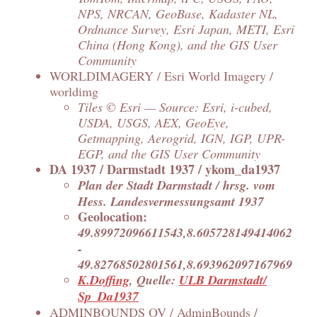
NPS, NRCAN, GeoBase, Kadaster NL,
Ordnance Survey, Esri Japan, METI, Esri
China (Hong Kong), and the GIS User
Community
WORLDIMAGERY / Esri World Imagery /
worldimg
Tiles © Esri — Source: Esri, i-cubed,
USDA, USGS, AEX, GeoEye,
Getmapping, Aerogrid, IGN, IGP, UPR-
EGP, and the GIS User Community
DA 1937 / Darmstadt 1937 / ykom_da1937
Plan der Stadt Darmstadt / hrsg. vom
Hess. Landesvermessungsamt 1937
Geolocation:
49.89972096611543,8.605728149414062
-
49.82768502801561,8.693962097167969
K.Doffing
, Quelle:
ULB Darmstadt/
Sp_Da1937
ADMINBOUNDS OV / AdminBounds /