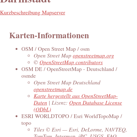
Kurzbeschreibung Mapserver
Karten-Informationen
OSM / Open Street Map / osm
Open Street Map
openstreetmap.org
©
OpenStreetMap contributors
OSM DE / OpenStreetMap - Deutschland /
osmde
Open Street Map Deutschland
openstreetmap.de
Karte hergestellt aus OpenStreetMap-
Daten
| Lizenz:
Open Database License
(ODbL)
ESRI WORLDTOPO / Esri WorldTopoMap /
topo
Tiles © Esri — Esri, DeLorme, NAVTEQ,
TomTom, Intermap, iPC, USGS, FAO,