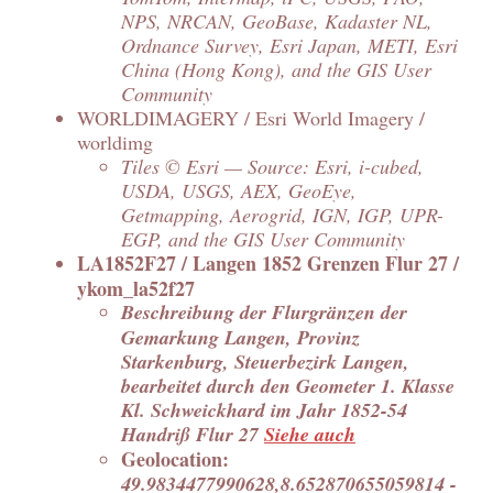
NPS, NRCAN, GeoBase, Kadaster NL,
Ordnance Survey, Esri Japan, METI, Esri
China (Hong Kong), and the GIS User
Community
WORLDIMAGERY / Esri World Imagery /
worldimg
Tiles © Esri — Source: Esri, i-cubed,
USDA, USGS, AEX, GeoEye,
Getmapping, Aerogrid, IGN, IGP, UPR-
EGP, and the GIS User Community
LA1852F27 / Langen 1852 Grenzen Flur 27 /
ykom_la52f27
Beschreibung der Flurgränzen der
Gemarkung Langen, Provinz
Starkenburg, Steuerbezirk Langen,
bearbeitet durch den Geometer 1. Klasse
Kl. Schweickhard im Jahr 1852-54
Handriß Flur 27
Siehe auch
Geolocation:
49.9834477990628,8.652870655059814 -