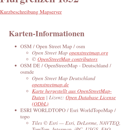
Kurzbeschreibung Mapserver
Karten-Informationen
OSM / Open Street Map / osm
Open Street Map
openstreetmap.org
©
OpenStreetMap contributors
OSM DE / OpenStreetMap - Deutschland /
osmde
Open Street Map Deutschland
openstreetmap.de
Karte hergestellt aus OpenStreetMap-
Daten
| Lizenz:
Open Database License
(ODbL)
ESRI WORLDTOPO / Esri WorldTopoMap /
topo
Tiles © Esri — Esri, DeLorme, NAVTEQ,
TomTom, Intermap, iPC, USGS, FAO,