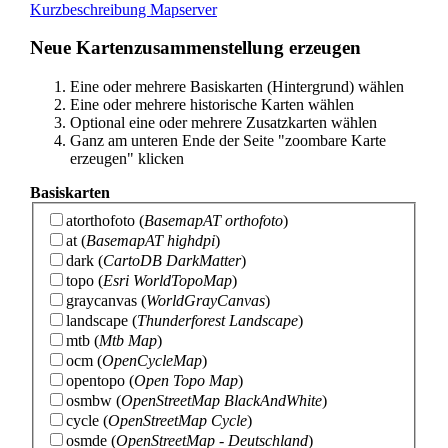
Kurzbeschreibung Mapserver
Neue Kartenzusammenstellung erzeugen
Eine oder mehrere Basiskarten (Hintergrund) wählen
Eine oder mehrere historische Karten wählen
Optional eine oder mehrere Zusatzkarten wählen
Ganz am unteren Ende der Seite "zoombare Karte
erzeugen" klicken
Basiskarten
atorthofoto
(
BasemapAT orthofoto
)
at
(
BasemapAT highdpi
)
dark
(
CartoDB DarkMatter
)
topo
(
Esri WorldTopoMap
)
graycanvas
(
WorldGrayCanvas
)
landscape
(
Thunderforest Landscape
)
mtb
(
Mtb Map
)
ocm
(
OpenCycleMap
)
opentopo
(
Open Topo Map
)
osmbw
(
OpenStreetMap BlackAndWhite
)
cycle
(
OpenStreetMap Cycle
)
osmde
(
OpenStreetMap - Deutschland
)