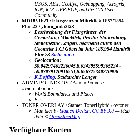
USGS, AEX, GeoEye, Getmapping, Aerogrid,
IGN, IGP, UPR-EGP, and the GIS User
Community
MD1853F23 / Flurgrenzen Mitteldick 1853/1854
Flur 23 / ykom_md53f23
Beschreibung der Flurgränzen der
Gemarkung Mitteldick, Provinz Starkenburg,
Steuerbezirk Langen, bearbeitet durch den
Geometer 1.Cl Göbel im Jahr 1853/54 Handriß
Flur 23
Siehe auch
Geolocation:
50.04297462226045,8.634395599365234 -
50.03079120916551,8.656325340270996
K.Doffing
, Stadtarchiv Langen
ADMINBOUNDS OV / AdminBounds /
ovadminbounds
World Boundaries and Places
Esri
TONER OVERLAY / Stamen TonerHybrid / ovtoner
Map tiles by
Stamen Design
,
CC BY 3.0
— Map
data ©
OpenStreetMap
Verfügbare Karten