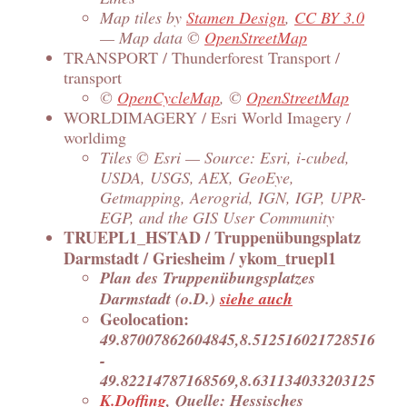
Map tiles by
Stamen Design
,
CC BY 3.0
— Map data ©
OpenStreetMap
TRANSPORT / Thunderforest Transport /
transport
©
OpenCycleMap
, ©
OpenStreetMap
WORLDIMAGERY / Esri World Imagery /
worldimg
Tiles © Esri — Source: Esri, i-cubed,
USDA, USGS, AEX, GeoEye,
Getmapping, Aerogrid, IGN, IGP, UPR-
EGP, and the GIS User Community
TRUEPL1_HSTAD / Truppenübungsplatz
Darmstadt / Griesheim / ykom_truepl1
Plan des Truppenübungsplatzes
Darmstadt (o.D.)
siehe auch
Geolocation:
49.87007862604845,8.512516021728516
-
49.82214787168569,8.631134033203125
K.Doffing
, Quelle: Hessisches