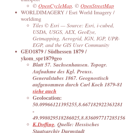
©
OpenCycleMap
, ©
OpenStreetMap
WORLDIMAGERY / Esri World Imagery /
worldimg
Tiles © Esri — Source: Esri, i-cubed,
USDA, USGS, AEX, GeoEye,
Getmapping, Aerogrid, IGN, IGP, UPR-
EGP, and the GIS User Community
GEO1879 / Südhessen 1879 /
ykom_spr1879geo
Blatt 57. Sachsenhausen. Topogr.
Aufnahme des Kgl. Preuss.
Generalstabes 1867. Geognostisch
aufgenommen durch Carl Koch 1879-81
siehe auch
Geolocation:
50.09966121395255,8.667182922363281
-
49.998029518286025,8.836097717285156
K.Doffing
, Quelle: Hessisches
Staatsarchiv Darmstadt