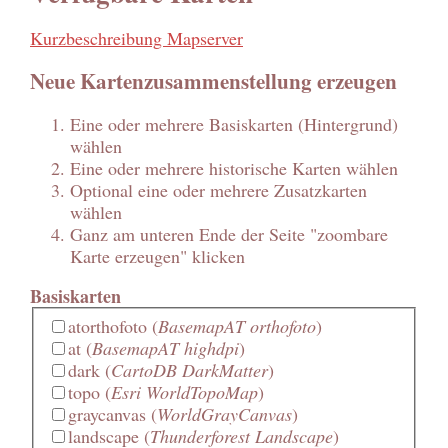
Kurzbeschreibung Mapserver
Neue Kartenzusammenstellung erzeugen
Eine oder mehrere Basiskarten (Hintergrund)
wählen
Eine oder mehrere historische Karten wählen
Optional eine oder mehrere Zusatzkarten
wählen
Ganz am unteren Ende der Seite "zoombare
Karte erzeugen" klicken
Basiskarten
atorthofoto
(
BasemapAT orthofoto
)
at
(
BasemapAT highdpi
)
dark
(
CartoDB DarkMatter
)
topo
(
Esri WorldTopoMap
)
graycanvas
(
WorldGrayCanvas
)
landscape
(
Thunderforest Landscape
)