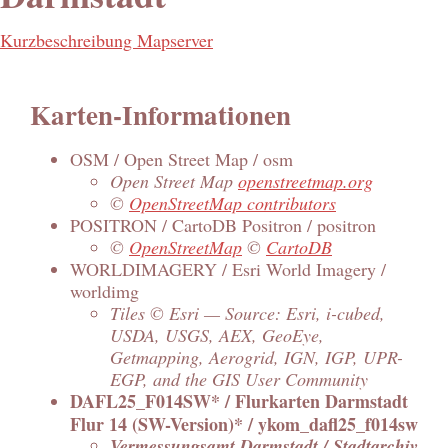
Kurzbeschreibung Mapserver
Karten-Informationen
OSM / Open Street Map / osm
Open Street Map
openstreetmap.org
©
OpenStreetMap contributors
POSITRON / CartoDB Positron / positron
©
OpenStreetMap
©
CartoDB
WORLDIMAGERY / Esri World Imagery /
worldimg
Tiles © Esri — Source: Esri, i-cubed,
USDA, USGS, AEX, GeoEye,
Getmapping, Aerogrid, IGN, IGP, UPR-
EGP, and the GIS User Community
DAFL25_F014SW* / Flurkarten Darmstadt
Flur 14 (SW-Version)* / ykom_dafl25_f014sw
Vermessungsamt Darmstadt / Stadtarchiv