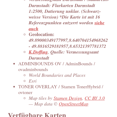
Darmstadt: Flurkarten Darmstadt
1:2500, Datierung unklar. (Schwarz-
weisse Version) *Die Karte ist mit 16
Referenzpunkten entzerrt worden
siehe
auch
Geolocation:
49.89000349177997,8.640704154968262
- 49.8816529181957,8.65321397781372
K.Doffing
, Quelle: Vermessungsamt
Darmstadt
ADMINBOUNDS OV / AdminBounds /
ovadminbounds
World Boundaries and Places
Esri
TONER OVERLAY / Stamen TonerHybrid /
ovtoner
Map tiles by
Stamen Design
,
CC BY 3.0
— Map data ©
OpenStreetMap
Verfügbare Karten