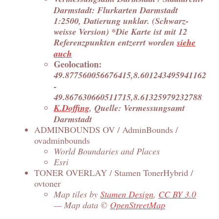
Darmstadt: Flurkarten Darmstadt
1:2500, Datierung unklar. (Schwarz-
weisse Version) *Die Karte ist mit 12
Referenzpunkten entzerrt worden
siehe
auch
Geolocation:
49.877560056676415,8.601243495941162
-
49.867630660511715,8.61325979232788
K.Doffing
, Quelle: Vermessungsamt
Darmstadt
ADMINBOUNDS OV / AdminBounds /
ovadminbounds
World Boundaries and Places
Esri
TONER OVERLAY / Stamen TonerHybrid /
ovtoner
Map tiles by
Stamen Design
,
CC BY 3.0
— Map data ©
OpenStreetMap