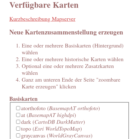
Verfügbare Karten
Kurzbeschreibung Mapserver
Neue Kartenzusammenstellung erzeugen
Eine oder mehrere Basiskarten (Hintergrund)
wählen
Eine oder mehrere historische Karten wählen
Optional eine oder mehrere Zusatzkarten
wählen
Ganz am unteren Ende der Seite "zoombare
Karte erzeugen" klicken
Basiskarten
atorthofoto
(
BasemapAT orthofoto
)
at
(
BasemapAT highdpi
)
dark
(
CartoDB DarkMatter
)
topo
(
Esri WorldTopoMap
)
graycanvas
(
WorldGrayCanvas
)