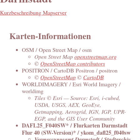
Kurzbeschreibung Mapserver
Karten-Informationen
OSM / Open Street Map / osm
Open Street Map
openstreetmap.org
©
OpenStreetMap contributors
POSITRON / CartoDB Positron / positron
©
OpenStreetMap
©
CartoDB
WORLDIMAGERY / Esri World Imagery /
worldimg
Tiles © Esri — Source: Esri, i-cubed,
USDA, USGS, AEX, GeoEye,
Getmapping, Aerogrid, IGN, IGP, UPR-
EGP, and the GIS User Community
DAFL25_F040SW* / Flurkarten Darmstadt
Flur 40 (SW-Version)* / ykom_dafl25_f040sw
Vermessungsamt Darmstadt / Stadtarchiv