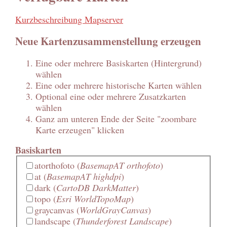
Kurzbeschreibung Mapserver
Neue Kartenzusammenstellung erzeugen
Eine oder mehrere Basiskarten (Hintergrund)
wählen
Eine oder mehrere historische Karten wählen
Optional eine oder mehrere Zusatzkarten
wählen
Ganz am unteren Ende der Seite "zoombare
Karte erzeugen" klicken
Basiskarten
atorthofoto
(
BasemapAT orthofoto
)
at
(
BasemapAT highdpi
)
dark
(
CartoDB DarkMatter
)
topo
(
Esri WorldTopoMap
)
graycanvas
(
WorldGrayCanvas
)
landscape
(
Thunderforest Landscape
)