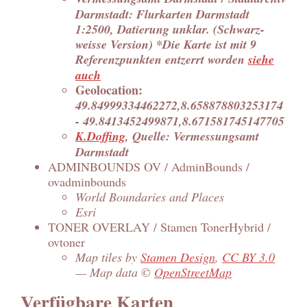
Darmstadt: Flurkarten Darmstadt
1:2500, Datierung unklar. (Schwarz-
weisse Version) *Die Karte ist mit 9
Referenzpunkten entzerrt worden
siehe
auch
Geolocation:
49.84999334462272,8.658878803253174
- 49.8413452499871,8.671581745147705
K.Doffing
, Quelle: Vermessungsamt
Darmstadt
ADMINBOUNDS OV / AdminBounds /
ovadminbounds
World Boundaries and Places
Esri
TONER OVERLAY / Stamen TonerHybrid /
ovtoner
Map tiles by
Stamen Design
,
CC BY 3.0
— Map data ©
OpenStreetMap
Verfügbare Karten