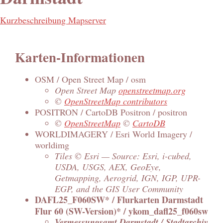
Kurzbeschreibung Mapserver
Karten-Informationen
OSM / Open Street Map / osm
Open Street Map
openstreetmap.org
©
OpenStreetMap contributors
POSITRON / CartoDB Positron / positron
©
OpenStreetMap
©
CartoDB
WORLDIMAGERY / Esri World Imagery /
worldimg
Tiles © Esri — Source: Esri, i-cubed,
USDA, USGS, AEX, GeoEye,
Getmapping, Aerogrid, IGN, IGP, UPR-
EGP, and the GIS User Community
DAFL25_F060SW* / Flurkarten Darmstadt
Flur 60 (SW-Version)* / ykom_dafl25_f060sw
Vermessungsamt Darmstadt / Stadtarchiv