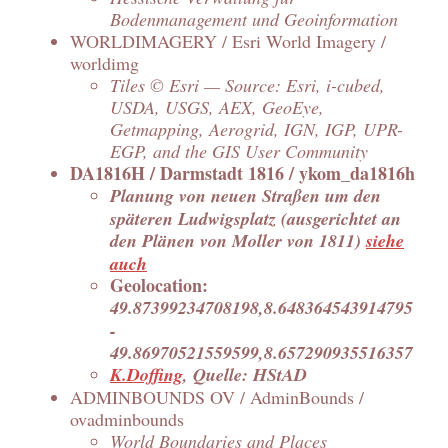
Bodenmanagement und Geoinformation
WORLDIMAGERY / Esri World Imagery /
worldimg
Tiles © Esri — Source: Esri, i-cubed,
USDA, USGS, AEX, GeoEye,
Getmapping, Aerogrid, IGN, IGP, UPR-
EGP, and the GIS User Community
DA1816H / Darmstadt 1816 / ykom_da1816h
Planung von neuen Straßen um den
späteren Ludwigsplatz (ausgerichtet an
den Plänen von Moller von 1811)
siehe
auch
Geolocation:
49.87399234708198,8.648364543914795
-
49.86970521559599,8.657290935516357
K.Doffing
, Quelle: HStAD
ADMINBOUNDS OV / AdminBounds /
ovadminbounds
World Boundaries and Places