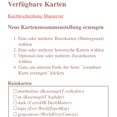
Verfügbare Karten
Kurzbeschreibung Mapserver
Neue Kartenzusammenstellung erzeugen
Eine oder mehrere Basiskarten (Hintergrund)
wählen
Eine oder mehrere historische Karten wählen
Optional eine oder mehrere Zusatzkarten
wählen
Ganz am unteren Ende der Seite "zoombare
Karte erzeugen" klicken
Basiskarten
atorthofoto
(
BasemapAT orthofoto
)
at
(
BasemapAT highdpi
)
dark
(
CartoDB DarkMatter
)
topo
(
Esri WorldTopoMap
)
graycanvas
(
WorldGrayCanvas
)