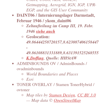
Getmapping, Aerogrid, IGN, IGP, UPR-
EGP, and the GIS User Community
DAINT06 / Internierungslager Darmstadt,
Februar 1946 / ykom_daint06
Zeltaufteilung im Camp III, 19. Febr.
1946
siehe auch
Geolocation:
49.86444258720157,8.623087406158447
-
49.86108831331889,8.631391525268555
K.Doffing
, Quelle: HHStAW
ADMINBOUNDS OV / AdminBounds /
ovadminbounds
World Boundaries and Places
Esri
TONER OVERLAY / Stamen TonerHybrid /
ovtoner
Map tiles by
Stamen Design
,
CC BY 3.0
— Map data ©
OpenStreetMap