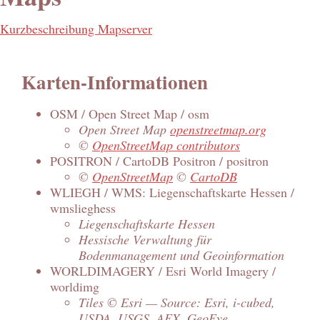
Kurzbeschreibung Mapserver
Karten-Informationen
OSM / Open Street Map / osm
Open Street Map
openstreetmap.org
©
OpenStreetMap contributors
POSITRON / CartoDB Positron / positron
©
OpenStreetMap
©
CartoDB
WLIEGH / WMS: Liegenschaftskarte Hessen /
wmslieghess
Liegenschaftskarte Hessen
Hessische Verwaltung für
Bodenmanagement und Geoinformation
WORLDIMAGERY / Esri World Imagery /
worldimg
Tiles © Esri — Source: Esri, i-cubed,
USDA, USGS, AEX, GeoEye,