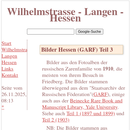
Wilhelmstrasse - Langen -
Hessen
Start
Bilder Hessen (GARF) Teil 3
Wilhelmstrasse
Langen
Hessen
Bilder aus den Fotoalben der
1910
Links
russischen Zarenfamilie von
, die
Kontakt
meisten von ihrem Besuch in
Friedberg. Die Bilder stammen
Seite vom
überwiegend aus dem "Staatsarchiv der
26.11.2025,
Russischen Föderation"(
GARF
), einige
08:13
auch aus der
Beinecke Rare Book and
*
Manuscript Library, Yale University
.
Siehe auch
Teil 1 (1897 und 1899)
und
Teil 2 (1903)
NB: Die Bilder stammen aus