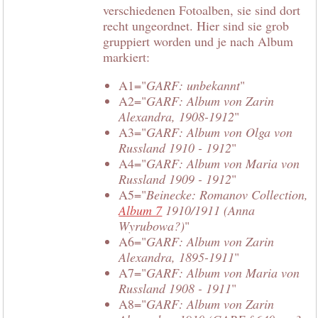
verschiedenen Fotoalben, sie sind dort
recht ungeordnet. Hier sind sie grob
gruppiert worden und je nach Album
markiert:
A1="
GARF: unbekannt
"
A2="
GARF: Album von Zarin
Alexandra, 1908-1912
"
A3="
GARF: Album von Olga von
Russland 1910 - 1912
"
A4="
GARF: Album von Maria von
Russland 1909 - 1912
"
A5="
Beinecke: Romanov Collection,
Album 7
1910/1911 (Anna
Wyrubowa?)
"
A6="
GARF: Album von Zarin
Alexandra, 1895-1911
"
A7="
GARF: Album von Maria von
Russland 1908 - 1911
"
A8="
GARF: Album von Zarin