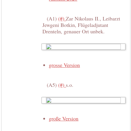
(A1)
(#)
Zar Nikolaus II., Leibarzt
Jewgeni Botkin, Flügeladjutant
Drenteln, genauer Ort unbek.
grosse Version
(A5)
(#)
s.o.
große Version