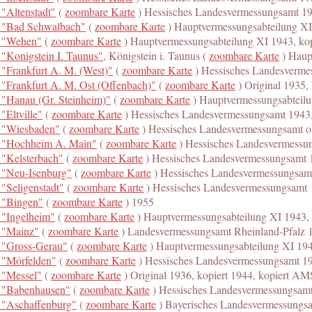
"Altenstadt"
(
zoombare Karte
) Hessisches Landesvermessungsamt 1
 "Bad Schwalbach"
(
zoombare Karte
) Hauptvermessungsabteilung X
 "Wehen"
(
zoombare Karte
) Hauptvermessungsabteilung XI 1943, k
"Konigstein I. Taunus"
, Königstein i. Taunus (
zoombare Karte
) Haup
 "Frankfurt A. M. (West)"
(
zoombare Karte
) Hessisches Landesverm
 "Frankfurt A. M. Ost (Offenbach)"
(
zoombare Karte
) Original 1935,
 "Hanau (Gr. Steinheim)"
(
zoombare Karte
) Hauptvermessungsabteil
"Eltville"
(
zoombare Karte
) Hessisches Landesvermessungsamt 1943
 "Wiesbaden"
(
zoombare Karte
) Hessisches Landesvermessungsamt 
 "Hochheim A. Main"
(
zoombare Karte
) Hessisches Landesvermessu
 "Kelsterbach"
(
zoombare Karte
) Hessisches Landesvermessungsamt 
 "Neu-Isenburg"
(
zoombare Karte
) Hessisches Landesvermessungsam
"Seligenstadt"
(
zoombare Karte
) Hessisches Landesvermessungsamt 
 "Bingen"
(
zoombare Karte
) 1955
 "Ingelheim"
(
zoombare Karte
) Hauptvermessungsabteilung XI 1943,
 "Mainz"
(
zoombare Karte
) Landesvermessungsamt Rheinland-Pfalz 
 "Gross-Gerau"
(
zoombare Karte
) Hauptvermessungsabteilung XI 19
 "Mörfelden"
(
zoombare Karte
) Hessisches Landesvermessungsamt 19
 "Messel"
(
zoombare Karte
) Original 1936, kopiert 1944, kopiert A
 "Babenhausen"
(
zoombare Karte
) Hessisches Landesvermessungsam
 "Aschaffenburg"
(
zoombare Karte
) Bayerisches Landesvermessungsa