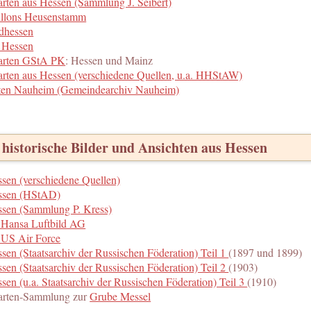
arten aus Hessen (Sammlung J. Seibert)
illons Heusenstamm
dhessen
 Hessen
Karten GStA PK
: Hessen und Mainz
arten aus Hessen (verschiedene Quellen, u.a. HHStAW)
rten Nauheim (Gemeindearchiv Nauheim)
 historische Bilder und Ansichten aus Hessen
ssen (verschiedene Quellen)
essen (HStAD)
ssen (Sammlung P. Kress)
r Hansa Luftbild AG
r US Air Force
ssen (Staatsarchiv der Russischen Föderation) Teil 1
(1897 und 1899)
ssen (Staatsarchiv der Russischen Föderation) Teil 2
(1903)
sen (u.a. Staatsarchiv der Russischen Föderation) Teil 3
(1910)
Karten-Sammlung zur
Grube Messel