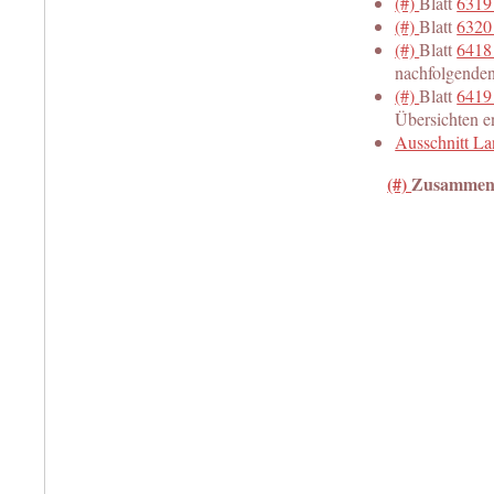
(#)
Blatt
6319
(#)
Blatt
6320
(#)
Blatt
6418
nachfolgenden
(#)
Blatt
6419
Übersichten e
Ausschnitt L
(#)
Zusammenst