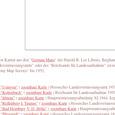
n Karten aus den "
German Maps
" der Harold B. Lee Library, Brigham
esvermessungsamts" oder des "Reichsamts für Landesaufnahme" zwisc
rmy Map Service" bis 1952.
 "Usingen"
(
zoombare Karte
) Hessisches Landesvermessungsamt 195
 "Kettenbach"
(
zoombare Karte
) Reichsamt für Landesaufnahme 195
"Idstein"
(
zoombare Karte
) Hauptvermessungsabteilung XI 1944, ko
"Reifenberg I. Taunus"
(
zoombare Karte
) Hessisches Landesvermess
 "Bad Homburg V. D. Höhe"
(
zoombare Karte
) Hauptvermessungsabt
"Ilbenstadt"
(
zoombare Karte
) Hessisches Landesvermessungsamt 19