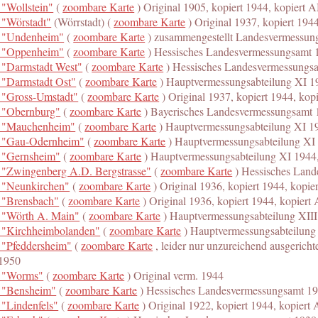
 "Wollstein"
(
zoombare Karte
) Original 1905, kopiert 1944, kopiert
 "Wörstadt"
(Wörrstadt) (
zoombare Karte
) Original 1937, kopiert 19
 "Undenheim"
(
zoombare Karte
) zusammengestellt Landesvermessun
 "Oppenheim"
(
zoombare Karte
) Hessisches Landesvermessungsamt 
 "Darmstadt West"
(
zoombare Karte
) Hessisches Landesvermessungs
 "Darmstadt Ost"
(
zoombare Karte
) Hauptvermessungsabteilung XI 1
 "Gross-Umstadt"
(
zoombare Karte
) Original 1937, kopiert 1944, ko
 "Obernburg"
(
zoombare Karte
) Bayerisches Landesvermessungsamt 
 "Mauchenheim"
(
zoombare Karte
) Hauptvermessungsabteilung XI 1
 "Gau-Odernheim"
(
zoombare Karte
) Hauptvermessungsabteilung XI
 "Gernsheim"
(
zoombare Karte
) Hauptvermessungsabteilung XI 1944
 "Zwingenberg A.D. Bergstrasse"
(
zoombare Karte
) Hessisches Land
 "Neunkirchen"
(
zoombare Karte
) Original 1936, kopiert 1944, kopi
 "Brensbach"
(
zoombare Karte
) Original 1936, kopiert 1944, kopier
 "Wörth A. Main"
(
zoombare Karte
) Hauptvermessungsabteilung XII
 "Kirchheimbolanden"
(
zoombare Karte
) Hauptvermessungsabteilung
 "Pfeddersheim"
(
zoombare Karte
, leider nur unzureichend ausgerichtet
1950
 "Worms"
(
zoombare Karte
) Original verm. 1944
 "Bensheim"
(
zoombare Karte
) Hessisches Landesvermessungsamt 1
 "Lindenfels"
(
zoombare Karte
) Original 1922, kopiert 1944, kopier