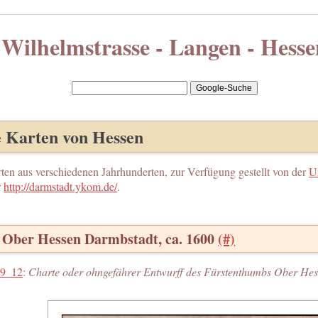
Wilhelmstrasse - Langen - Hesse
e Karten von Hessen
rten aus verschiedenen Jahrhunderten, zur Verfügung gestellt von der
U
r
http://darmstadt.ykom.de/
.
 Ober Hessen Darmbstadt, ca. 1600
(#)
9_12
:
Charte oder ohngefährer Entwurff des Fürstenthumbs Ober He