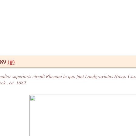
689
(#)
nalior superioris circuli Rhenani in quo funt Landgraviatus Hasso-Cas
ck , ca. 1689