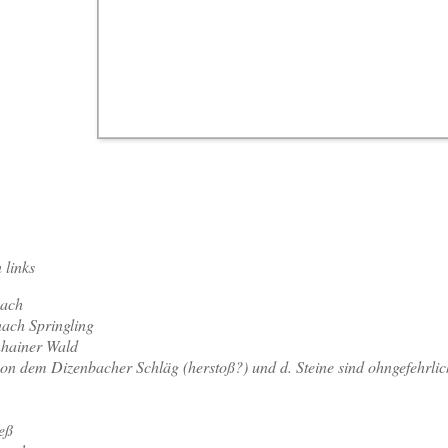
 links
bach
nach Springling
hainer Wald
on dem Dizenbacher Schläg (herstoß?) und d. Steine sind ohngefehrlic
ieß