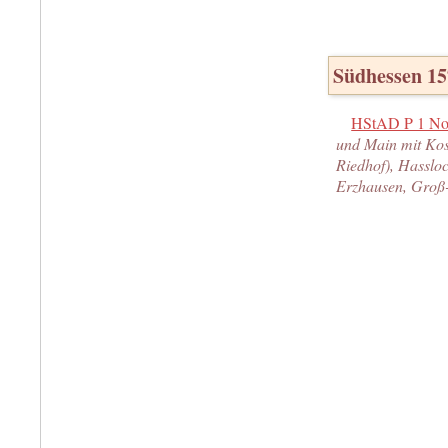
Südhessen 1
HStAD P 1 No
und Main mit Kos
Riedhof), Hasslo
Erzhausen, Groß-