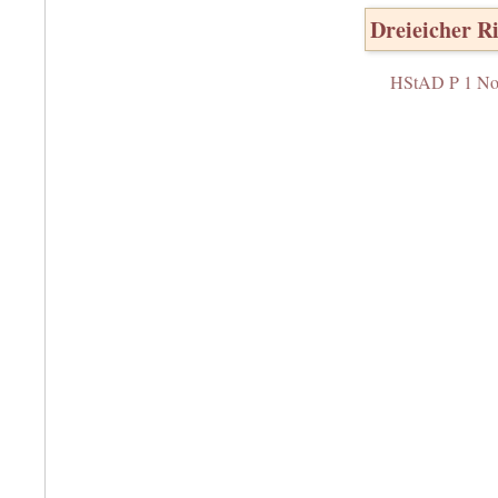
Dreieicher R
HStAD P 1 No