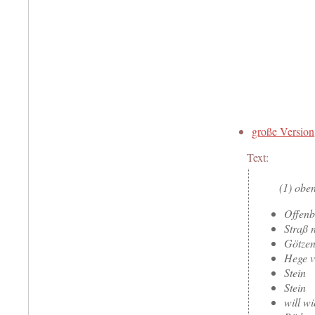
große Version
Text:
(1) oben
Offen
Straß 
Götzen
Hege v
Stein
Stein
will w