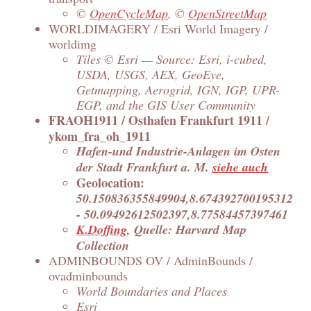
©
OpenCycleMap
, ©
OpenStreetMap
WORLDIMAGERY / Esri World Imagery /
worldimg
Tiles © Esri — Source: Esri, i-cubed,
USDA, USGS, AEX, GeoEye,
Getmapping, Aerogrid, IGN, IGP, UPR-
EGP, and the GIS User Community
FRAOH1911 / Osthafen Frankfurt 1911 /
ykom_fra_oh_1911
Hafen-und Industrie-Anlagen im Osten
der Stadt Frankfurt a. M.
siehe auch
Geolocation:
50.150836355849904,8.674392700195312
- 50.09492612502397,8.77584457397461
K.Doffing
, Quelle: Harvard Map
Collection
ADMINBOUNDS OV / AdminBounds /
ovadminbounds
World Boundaries and Places
Esri