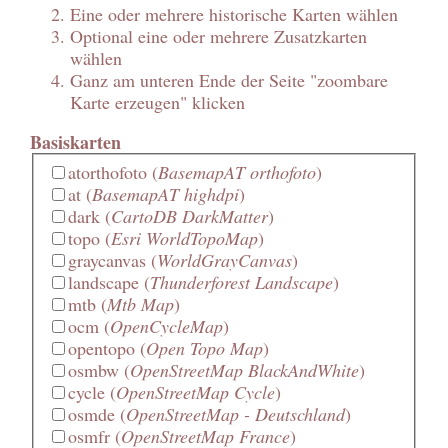
Eine oder mehrere historische Karten wählen
Optional eine oder mehrere Zusatzkarten
wählen
Ganz am unteren Ende der Seite "zoombare
Karte erzeugen" klicken
Basiskarten
atorthofoto
(
BasemapAT orthofoto
)
at
(
BasemapAT highdpi
)
dark
(
CartoDB DarkMatter
)
topo
(
Esri WorldTopoMap
)
graycanvas
(
WorldGrayCanvas
)
landscape
(
Thunderforest Landscape
)
mtb
(
Mtb Map
)
ocm
(
OpenCycleMap
)
opentopo
(
Open Topo Map
)
osmbw
(
OpenStreetMap BlackAndWhite
)
cycle
(
OpenStreetMap Cycle
)
osmde
(
OpenStreetMap - Deutschland
)
osmfr
(
OpenStreetMap France
)