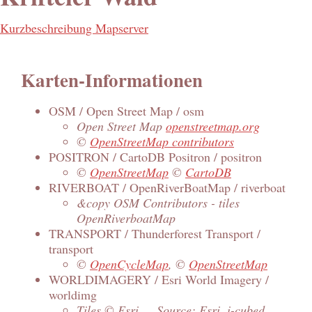
Kurzbeschreibung Mapserver
Karten-Informationen
OSM / Open Street Map / osm
Open Street Map
openstreetmap.org
©
OpenStreetMap contributors
POSITRON / CartoDB Positron / positron
©
OpenStreetMap
©
CartoDB
RIVERBOAT / OpenRiverBoatMap / riverboat
&copy OSM Contributors - tiles
OpenRiverboatMap
TRANSPORT / Thunderforest Transport /
transport
©
OpenCycleMap
, ©
OpenStreetMap
WORLDIMAGERY / Esri World Imagery /
worldimg
Tiles © Esri — Source: Esri, i-cubed,