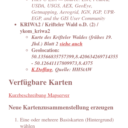
USDA, USGS, AEX, GeoEye,
Getmapping, Aerogrid, IGN, IGP, UPR-
EGP, and the GIS User Community
KRIWA2 / Krifteler Wald o.D. (2) /
ykom_kriwa2
Karte des Krifteler Waldes (frühes 19.
Jhd.) Blatt 2
siehe auch
Geolocation:
50.13566835757399,8.420634269714355
- 50.12641117809973,8.4375
K.Doffing
, Quelle: HHStAW
Verfügbare Karten
Kurzbeschreibung Mapserver
Neue Kartenzusammenstellung erzeugen
Eine oder mehrere Basiskarten (Hintergrund)
wählen