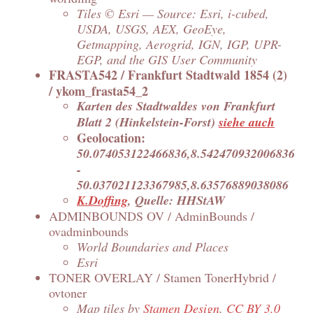
Tiles © Esri — Source: Esri, i-cubed,
USDA, USGS, AEX, GeoEye,
Getmapping, Aerogrid, IGN, IGP, UPR-
EGP, and the GIS User Community
FRASTA542 / Frankfurt Stadtwald 1854 (2)
/ ykom_frasta54_2
Karten des Stadtwaldes von Frankfurt
Blatt 2 (Hinkelstein-Forst)
siehe auch
Geolocation:
50.074053122466836,8.542470932006836
-
50.037021123367985,8.63576889038086
K.Doffing
, Quelle: HHStAW
ADMINBOUNDS OV / AdminBounds /
ovadminbounds
World Boundaries and Places
Esri
TONER OVERLAY / Stamen TonerHybrid /
ovtoner
Map tiles by
Stamen Design
,
CC BY 3.0